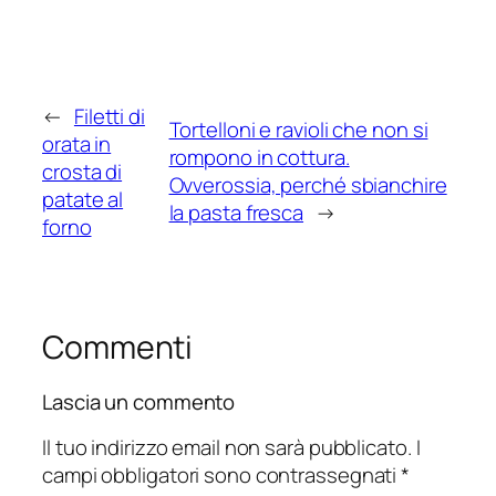
←
Filetti di
Tortelloni e ravioli che non si
orata in
rompono in cottura.
crosta di
Ovverossia, perché sbianchire
patate al
la pasta fresca
→
forno
Commenti
Lascia un commento
Il tuo indirizzo email non sarà pubblicato.
I
campi obbligatori sono contrassegnati
*