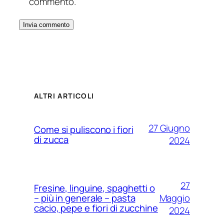
commento.
ALTRI ARTICOLI
27 Giugno
Come si puliscono i fiori
di zucca
2024
27
Fresine, linguine, spaghetti o
Maggio
– più in generale – pasta
cacio, pepe e fiori di zucchine
2024