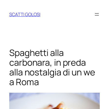
Vai
al
SCATTI GOLOSI
contenuto
Spaghetti alla
carbonara, in preda
alla nostalgia di un we
a Roma