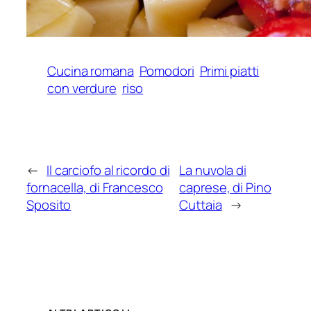
Cucina romana
Pomodori
Primi piatti
con verdure
riso
←
Il carciofo al ricordo di
La nuvola di
fornacella, di Francesco
caprese, di Pino
Sposito
Cuttaia
→