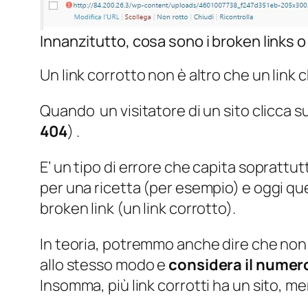
Innanzitutto, cosa sono i broken links o 
Un link corrotto non è altro che un lin
Quando un visitatore di un sito clicca su
404
) .
E’ un tipo di errore che capita soprattu
per una ricetta (per esempio) e oggi que
broken link (un link corrotto).
In teoria, potremmo anche dire che non 
allo stesso modo e
considera il numero 
Insomma, più link corrotti ha un sito, m