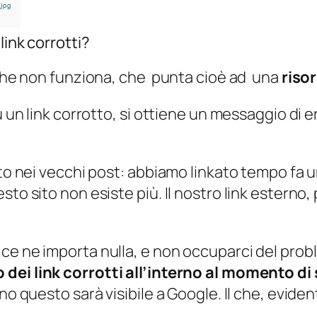
link corrotti?
k che non funziona, che punta cioè ad una
risor
 un link corrotto, si ottiene un messaggio di e
tto nei vecchi post: abbiamo linkato tempo fa 
sto sito non esiste più. Il nostro link esterno
ce ne importa nulla, e non occuparci del probl
dei link corrotti all’interno al momento di s
eno questo sarà visibile a Google. Il che, evi