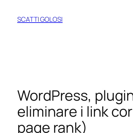
Vai
al
SCATTI GOLOSI
contenuto
WordPress, plugin
eliminare i link c
page rank)