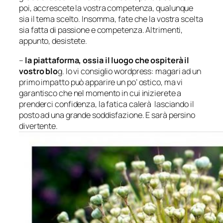
poi, accrescete la vostra competenza, qualunque
sia il tema scelto. Insomma, fate che la vostra scelta
sia fatta di passione e competenza. Altrimenti,
appunto, desistete.
–
la piattaforma, ossia il luogo che ospiterà il
vostro blo
g. Io vi consiglio wordpress: magari ad un
primo impatto può apparire un po’ ostico, ma vi
garantisco che nel momento in cui inizierete a
prenderci confidenza, la fatica calerà lasciando il
posto ad una grande soddisfazione. E sarà persino
divertente.