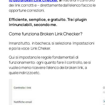
Io uso Broken Link Checker
, a
ffido a lui il controllo
dei link corrotti e – direttamente dall’elenco faccio le
opportune correzioni.
Efficiente, semplice, e gratuito. Tra i plugin
irrinunciabili, secondo me.
Come funziona Broken Link Checker?
Innanzitutto, in bacheca, si seleziona Impostazioni
e poi la voce Link Cheker.
Qui si impostano le regole fondamentali di
funzionamento: ogni quanto fare il controllo, se si
vuole o meno ricevere l’elenco dei broken link, a
quale indirizzo etc.