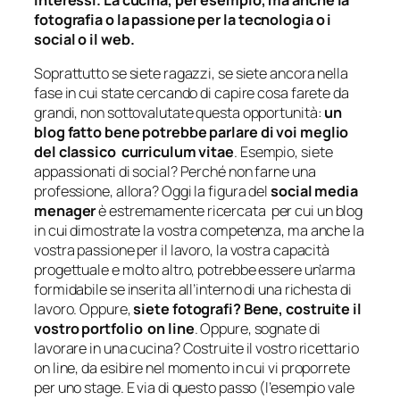
fotografia o la passione per la tecnologia o i
social o il web.
Soprattutto se siete ragazzi, se siete ancora nella
fase in cui state cercando di capire cosa farete da
grandi, non sottovalutate questa opportunità:
un
blog fatto bene potrebbe parlare di voi meglio
del classico curriculum vitae
. Esempio, siete
appassionati di social? Perché non farne una
professione, allora? Oggi la figura del
social media
menager
è estremamente ricercata per cui un blog
in cui dimostrate la vostra competenza, ma anche la
vostra passione per il lavoro, la vostra capacità
progettuale e molto altro, potrebbe essere un’arma
formidabile se inserita all’interno di una richesta di
lavoro. Oppure,
siete fotografi? Bene, costruite il
vostro portfolio on line
. Oppure, sognate di
lavorare in una cucina? Costruite il vostro ricettario
on line, da esibire nel momento in cui vi proporrete
per uno stage. E via di questo passo (l’esempio vale