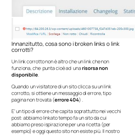
Innanzitutto, cosa sono i broken links o link
corrotti?
Un link corrotto non è altro che un link che non
funziona, che punta cioè ad una
risorsa non
disponibile
.
Quando un visitatore di un sito clicca su un link
corrotto, si ottiene un messaggio di errore, tipo
pagina non trovata (
errore 404
) .
E’ un tipo di errore che capita soprattutto nei vecchi
post: abbiamo linkato tempo fa un sito da cui
abbiamo preso ispirazione per una ricetta (per
esempio) e oggi questo sito non esiste più. Il nostro