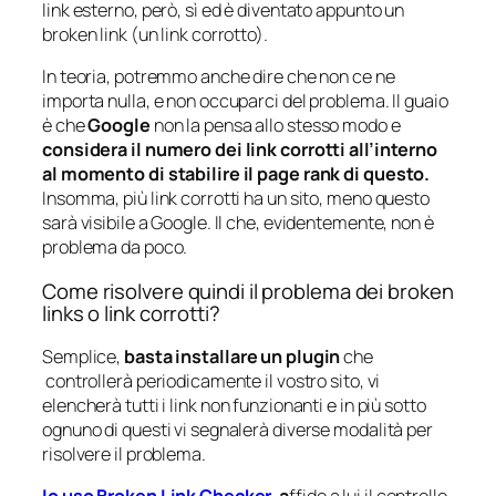
link esterno, però, sì ed è diventato appunto un
broken link (un link corrotto).
In teoria, potremmo anche dire che non ce ne
importa nulla, e non occuparci del problema. Il guaio
è che
Google
non la pensa allo stesso modo e
considera il numero dei link corrotti all’interno
al momento di stabilire il page rank di questo.
Insomma, più link corrotti ha un sito, meno questo
sarà visibile a Google. Il che, evidentemente, non è
problema da poco.
Come risolvere quindi il problema dei broken
links o link corrotti?
Semplice,
basta installare un plugin
che
controllerà periodicamente il vostro sito, vi
elencherà tutti i link non funzionanti e in più sotto
ognuno di questi vi segnalerà diverse modalità per
risolvere il problema.