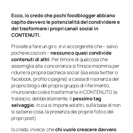
Ecco, io credo che pochi foodblogger abbiano
capito davvero le potenzialità del condividere e
del trasformare i propri canali social in
CONTENUTI.
Provate a fare un giro e vi accorgerete che – salvo
poche eccezioni –
nessuno o quasi condivide
contenuti di altri
. Per timore di qualcosa che
assomiglia alla concorrenza si finisce insomma per
ridurre la propria bacheca social (sia essa twitter o
facebook, profilo o pagina) a cassa di risonanza del
proprio blog o del proprio gruppo di riferimento,
rinunciando cioè a trasformarla in CONTENUTO (e
tralascio, deliberatamente, il
pessimo tag
selvaggio
: in cui si impone ad altri, sulla base di non
si sa bene cosa, la presenza dei proprie foto o dei
propri post).
Io credo, invece, che
chi vuole crescere davvero