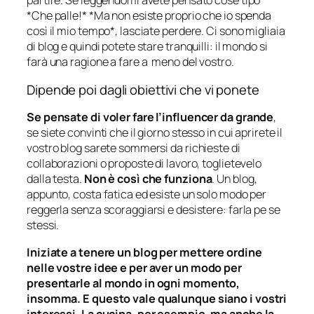
partire. Se leggendomi avete pensato cose tipo
*Che palle!* *Ma non esiste proprio che io spenda
così il mio tempo*, lasciate perdere. Ci sono migliaia
di blog e quindi potete stare tranquilli: il mondo si
farà una ragione a fare a meno del vostro.
Dipende poi dagli obiettivi che vi ponete
Se pensate di voler fare l’influencer da grande
,
se siete convinti che il giorno stesso in cui aprirete il
vostro blog sarete sommersi da richieste di
collaborazioni o proposte di lavoro, toglietevelo
dalla testa.
Non è così che funziona
. Un blog,
appunto, costa fatica ed esiste un solo modo per
reggerla senza scoraggiarsi e desistere: farla pe se
stessi.
Iniziate a tenere un blog per mettere ordine
nelle vostre idee e per aver un modo per
presentarle al mondo in ogni momento,
insomma. E questo vale qualunque siano i vostri
interessi. La cucina, per esempio, ma anche la