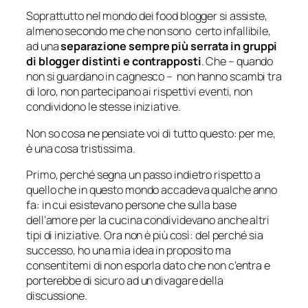
Soprattutto nel mondo dei food blogger si assiste,
almeno secondo me che non sono certo infallibile,
ad una
separazione sempre più serrata in gruppi
di blogger distinti e contrapposti
. Che –
quando
non si guardano in cagnesco
– non hanno scambi tra
di loro, non partecipano ai rispettivi eventi, non
condividono le stesse iniziative.
Non so cosa ne pensiate voi di tutto questo: per me,
è una cosa tristissima.
Primo, perché segna un passo indietro rispetto a
quello che in questo mondo accadeva qualche anno
fa: in cui esistevano persone che sulla base
dell’amore per la cucina condividevano anche altri
tipi di iniziative. Ora non è più così: del perché sia
successo, ho una mia idea in proposito ma
consentitemi di non esporla dato che non c’entra e
porterebbe di sicuro ad un divagare della
discussione.