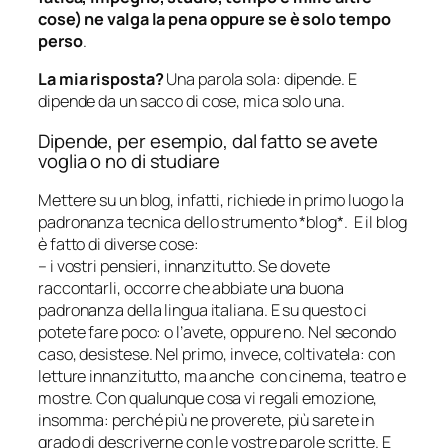
cose) ne valga la pena oppure se è solo tempo
perso
.
La mia risposta?
Una parola sola: dipende. E
dipende da un sacco di cose, mica solo una.
Dipende, per esempio, dal fatto se avete
voglia o no di studiare
Mettere su un blog, infatti, richiede in primo luogo la
padronanza tecnica dello strumento *blog*. E il blog
è fatto di diverse cose:
– i vostri pensieri, innanzitutto. Se dovete
raccontarli, occorre che abbiate una buona
padronanza della lingua italiana. E su questo ci
potete fare poco: o l’avete, oppure no. Nel secondo
caso, desistese. Nel primo, invece, coltivatela: con
letture innanzitutto, ma anche con cinema, teatro e
mostre. Con qualunque cosa vi regali emozione,
insomma: perché più ne proverete, più sarete in
grado di descriverne con le vostre parole scritte. E