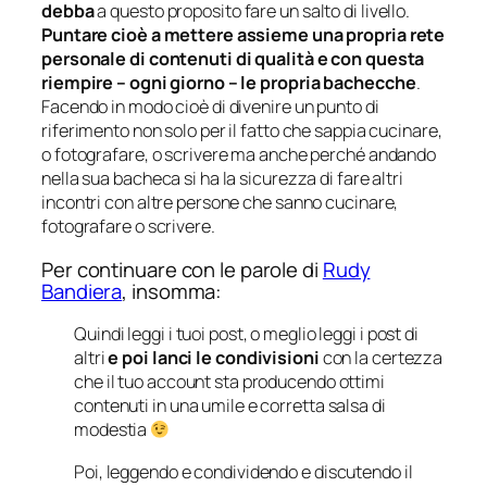
debba
a questo proposito fare un salto di livello.
Puntare cioè a mettere assieme una propria rete
personale di contenuti di qualità e con questa
riempire – ogni giorno – le propria bachecche
.
Facendo in modo cioè di divenire un punto di
riferimento non solo per il fatto che sappia cucinare,
o fotografare, o scrivere ma anche perché andando
nella sua bacheca si ha la sicurezza di fare altri
incontri con altre persone che sanno cucinare,
fotografare o scrivere.
Per continuare con le parole di
Rudy
Bandiera
, insomma:
Quindi leggi i tuoi post, o meglio leggi i post di
altri
e poi lanci le condivisioni
con la certezza
che il tuo account sta producendo ottimi
contenuti in una umile e corretta salsa di
modestia
Poi, leggendo e condividendo e discutendo il