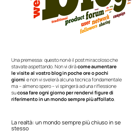
Una premessa: questo non è il post miracoloso che
stavate aspettando. Non vi dirà
come aumentare
le visite al vostro blog in poche ore o pochi
giorni
e non vi svelerà alcuna tecnica fondamentale
ma –
almeno spero
– vi spingerà ad una riflessione
su
cosa fare ogni giorno per rendervi figure di
riferimento in un mondo sempre più affollato
.
La realtà: un mondo sempre più chiuso in se
stesso