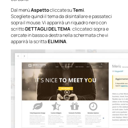
Dal menù
Aspetto
cliccate su
Temi
.
Scegliete quindi il tema da disintallare e passateci
sopra il mouse. Vi apparirà un riquadro nero con
scritto
DETTAGLI DEL TEMA
: cliccateci sopra e
cercate in basso a destra nella schermata che vi
apparirà la scritta
ELIMINA
.