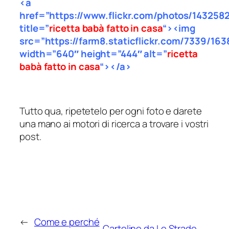
<a
href=”https://www.flickr.com/photos/14325
title=”
ricetta babà fatto in casa
“><img
src=”https://farm8.staticflickr.com/7339/16
width=”640″ height=”444″ alt=”
ricetta
babà fatto in casa
“></a>
Tutto qua, ripetetelo per ogni foto e darete
una mano ai motori di ricerca a trovare i vostri
post.
←
Come e perché
Cartoline da Le Strade