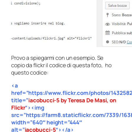
Provo a spiegarmi con un esempio. Se
copio da flickr il codice di questa foto, ho
questo codice:
<a
href=”https://www.flickr.com/photos/14325
title=”
iacobucci-5 by Teresa De Masi, on
Flickr
“><img
src=”https://farm8.staticflickr.com/7339/16
width=”640″ height=”444″
alt=”
iacobucci-5
“></a>