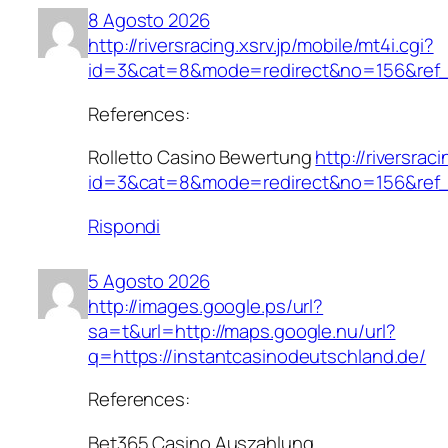
8 Agosto 2026
http://riversracing.xsrv.jp/mobile/mt4i.cgi?
id=3&cat=8&mode=redirect&no=156&ref_eid
References:
Rolletto Casino Bewertung
http://riversrac
id=3&cat=8&mode=redirect&no=156&ref_eid
Rispondi
5 Agosto 2026
http://images.google.ps/url?
sa=t&url=http://maps.google.nu/url?
q=https://instantcasinodeutschland.de/
References:
Bet365 Casino Auszahlung