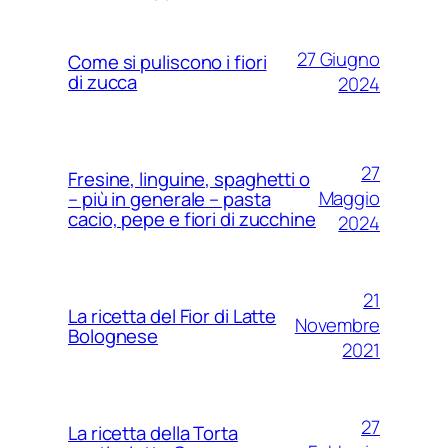
27 Giugno
Come si puliscono i fiori
di zucca
2024
27
Fresine, linguine, spaghetti o
Maggio
– più in generale – pasta
cacio, pepe e fiori di zucchine
2024
21
La ricetta del Fior di Latte
Novembre
Bolognese
2021
27
La ricetta della Torta