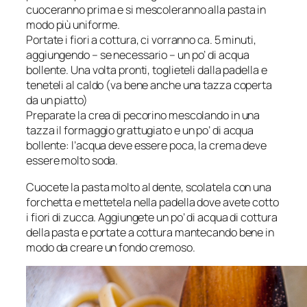
cuoceranno prima e si mescoleranno alla pasta in
modo più uniforme.
Portate i fiori a cottura, ci vorranno ca. 5 minuti,
aggiungendo – se necessario – un po’ di acqua
bollente. Una volta pronti, toglieteli dalla padella e
teneteli al caldo (va bene anche una tazza coperta
da un piatto)
Preparate la crea di pecorino mescolando in una
tazza il formaggio grattugiato e un po’ di acqua
bollente: l’acqua deve essere poca, la crema deve
essere molto soda.
Cuocete la pasta molto al dente, scolatela con una
forchetta e mettetela nella padella dove avete cotto
i fiori di zucca. Aggiungete un po’ di acqua di cottura
della pasta e portate a cottura mantecando bene in
modo da creare un fondo cremoso.