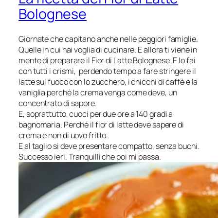
Bolognese
Giornate che capitano anche nelle peggiori famiglie.
Quelle in cui hai voglia di cucinare. E allora ti viene in
mente di preparare il Fior di Latte Bolognese. E lo fai
con tutti i crismi, perdendo tempo a fare stringere il
latte sul fuoco con lo zucchero, i chicchi di caffè e la
vaniglia perché la crema venga come deve, un
concentrato di sapore.
E, soprattutto, cuoci per due ore a 140 gradi a
bagnomaria. Perché il fior di latte deve sapere di
crema e non di uovo fritto.
E al taglio si deve presentare compatto, senza buchi.
Successo ieri. Tranquilli che poi mi passa.