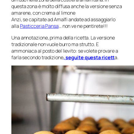
questa zona è molto diffusa anche la versione senza
amarene, con crema al limone
Anzi, se capitate ad Amalfi andate ad assaggiarlo
alla
Pasticceria Pansa
… non ve ne pentirete!!!
Una annotazione, prima della ricetta. La versione
tradizionale non vuole burro ma strutto. E
ammoniaca al posto del lievito: se volete provare a
farla secondo tradizione
, seguite questa ricett
a.