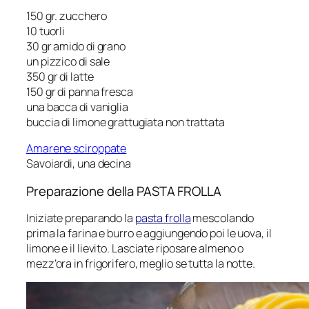
150 gr. zucchero
10 tuorli
30 gr amido di grano
un pizzico di sale
350 gr di latte
150 gr di panna fresca
una bacca di vaniglia
buccia di limone grattugiata non trattata
Amarene sciroppate
Savoiardi, una decina
Preparazione della PASTA FROLLA
Iniziate preparando la
pasta frolla
mescolando
prima la farina e burro e aggiungendo poi le uova, il
limone e il lievito. Lasciate riposare almeno o
mezz’ora in frigorifero, meglio se tutta la notte.