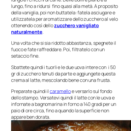
lungo, fino a ridursi fino quasi alla metà. A proposito
della vaniglia, poi non buttatela: fatela asciugare e
utilizzatela per aromatizzare dello zucchero al velo
ottenendo così dello
zucchero vanigliato
naturalmente
.
Una volta che si sia ridotto abbastanza, spegnete il
fuoco e fate raffreddare. Poi, filtratelo con un
setaccio fine.
Sbattete quindi i tuorli e le due uova intere con i 50
gr di zucchero tenuti da parte e aggiungete questa
crema al latte, mescolando bene con una frusta.
Preparate quindi il
caramello
e versarlo sul fondo
dello stampo. Versatevi quindi il latte con le uova e
infornate a bagnomarina in forno a 140 gradi per un
paio di ore circa, fino a quando la superficie non
appare ben dorata.