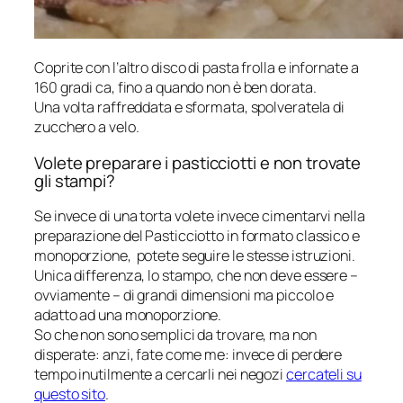
Coprite con l’altro disco di pasta frolla e infornate a
160 gradi ca, fino a quando non è ben dorata.
Una volta raffreddata e sformata, spolveratela di
zucchero a velo.
Volete preparare i pasticciotti e non trovate
gli stampi?
Se invece di una torta volete invece cimentarvi nella
preparazione del Pasticciotto in formato classico e
monoporzione, potete seguire le stesse istruzioni.
Unica differenza, lo stampo, che non deve essere –
ovviamente – di grandi dimensioni ma piccolo e
adatto ad una monoporzione.
So che non sono semplici da trovare, ma non
disperate: anzi, fate come me: invece di perdere
tempo inutilmente a cercarli nei negozi
cercateli su
questo sito
.