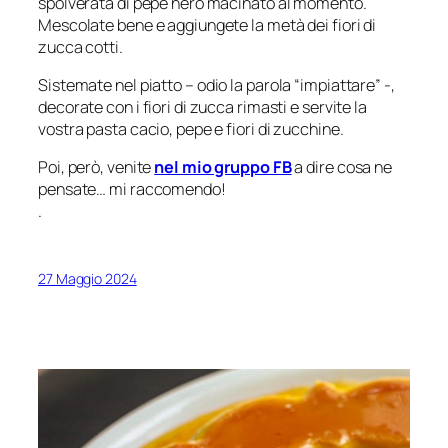
spolverata di pepe nero macinato al momento.
Mescolate bene e aggiungete la metà dei fiori di
zucca cotti.
Sistemate nel piatto –
odio la parola “impiattare”
-,
decorate con i fiori di zucca rimasti e servite la
vostra pasta cacio, pepe e fiori di zucchine.
Poi, però, venite
nel mio gruppo FB
a dire cosa ne
pensate… mi raccomendo!
.
27 Maggio 2024