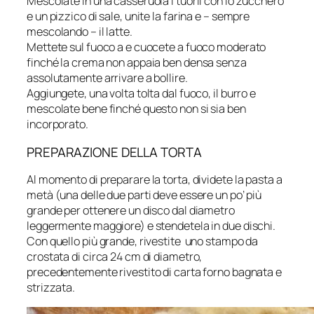
Mescolate in una casseruola i tuorli con lo zucchero
e un pizzico di sale, unite la farina e – sempre
mescolando – il latte.
Mettete sul fuoco a e cuocete a fuoco moderato
finché la crema non appaia ben densa senza
assolutamente arrivare a bollire.
Aggiungete, una volta tolta dal fuoco, il burro e
mescolate bene finché questo non si sia ben
incorporato.
PREPARAZIONE DELLA TORTA
Al momento di preparare la torta, dividete la pasta a
metà (una delle due parti deve essere un po’ più
grande per ottenere un disco dal diametro
leggermente maggiore) e stendetela in due dischi.
Con quello più grande, rivestite uno stampo da
crostata di circa 24 cm di diametro,
precedentemente rivestito di carta forno bagnata e
strizzata.