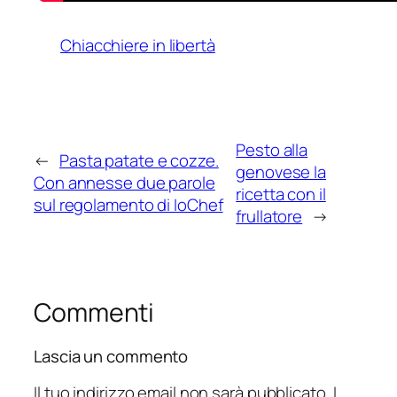
Chiacchiere in libertà
Pesto alla
←
Pasta patate e cozze.
genovese la
Con annesse due parole
ricetta con il
sul regolamento di IoChef
frullatore
→
Commenti
Lascia un commento
Il tuo indirizzo email non sarà pubblicato.
I