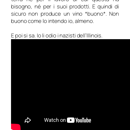
bisogno, né per i suoi prodotti. E quindi di
sicuro non produce un vino *buono*. Non
buono come lo intendo io, almeno.
E poi si sa. Io li odio i nazisti dell’Illinois.