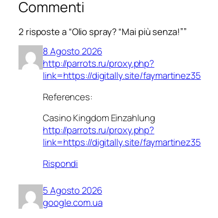
Commenti
2 risposte a “Olio spray? “Mai più senza!””
8 Agosto 2026
http://parrots.ru/proxy.php?
link=https://digitally.site/faymartinez35
References:
Casino Kingdom Einzahlung
http://parrots.ru/proxy.php?
link=https://digitally.site/faymartinez35
Rispondi
5 Agosto 2026
google.com.ua