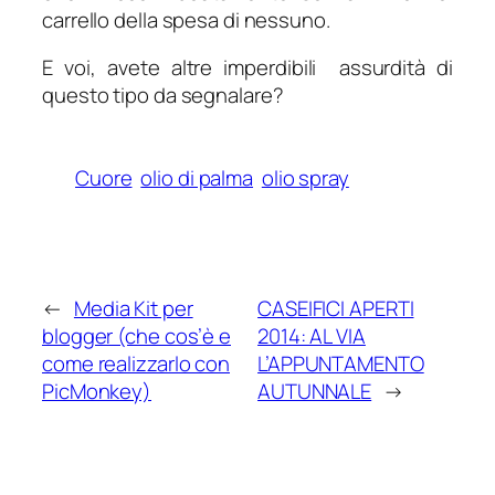
carrello della spesa di nessuno.
E voi, avete altre imperdibili assurdità di
questo tipo da segnalare?
Cuore
olio di palma
olio spray
←
Media Kit per
CASEIFICI APERTI
blogger (che cos’è e
2014: AL VIA
come realizzarlo con
L’APPUNTAMENTO
PicMonkey)
AUTUNNALE
→