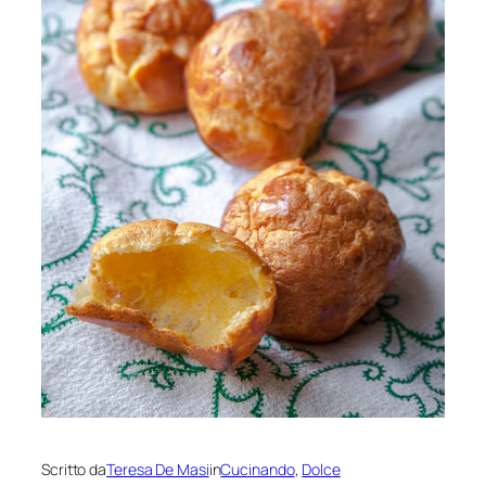
Scritto da
Teresa De Masi
in
Cucinando
, 
Dolce