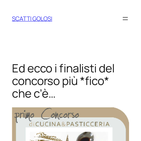
Vai
al
SCATTI GOLOSI
contenuto
Ed ecco i finalisti del
concorso più *fico*
che c’è…