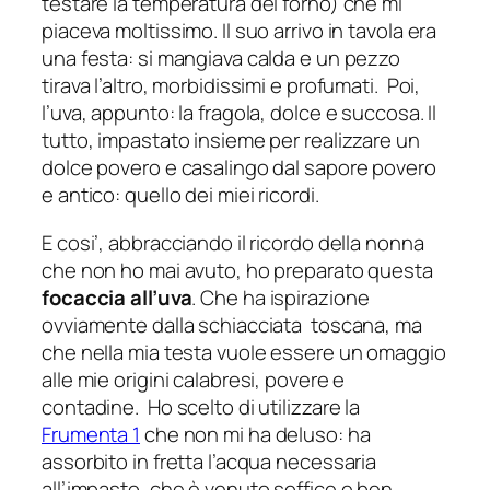
testare la temperatura del forno) che mi
piaceva moltissimo. Il suo arrivo in tavola era
una festa: si mangiava calda e un pezzo
tirava l’altro, morbidissimi e profumati. Poi,
l’uva, appunto: la fragola, dolce e succosa. Il
tutto, impastato insieme per realizzare un
dolce povero e casalingo dal sapore povero
e antico: quello dei miei ricordi.
E cosi’, abbracciando il ricordo della nonna
che non ho mai avuto, ho preparato questa
focaccia all’uva
. Che ha ispirazione
ovviamente dalla schiacciata toscana, ma
che nella mia testa vuole essere un omaggio
alle mie origini calabresi, povere e
contadine. Ho scelto di utilizzare la
Frumenta 1
che non mi ha deluso: ha
assorbito in fretta l’acqua necessaria
all’impasto, che è venuto soffice e ben