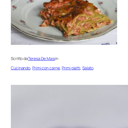
Scritto da
Teresa De Masi
in
Cucinando
, 
Primi con carne
, 
Primi piatti
, 
Salato