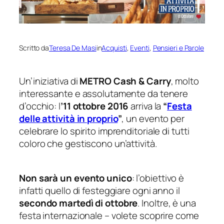
Scritto da
Teresa De Masi
in
Acquisti
, 
Eventi
, 
Pensieri e Parole
Un’iniziativa di
METRO Cash & Carry
, molto
interessante e assolutamente da tenere
d’occhio: l
’11 ottobre 2016
arriva la
“
Festa
delle attività in proprio
”
, un evento per
celebrare lo spirito imprenditoriale di tutti
coloro che gestiscono un’attività.
Non sarà un evento unico
: l’obiettivo è
infatti quello di festeggiare ogni anno il
secondo martedì di ottobre
. Inoltre, è una
festa internazionale – volete scoprire come