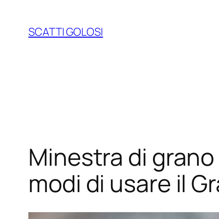
Vai
al
SCATTI GOLOSI
contenuto
Minestra di grano 
modi di usare il G