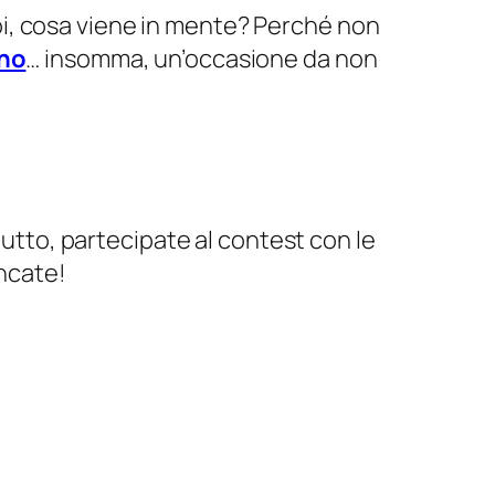
voi, cosa viene in mente? Perché non
ano
… insomma, un’occasione da non
tutto, partecipate al contest con le
ancate!