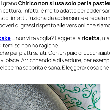
il grano
Chirico non si usa solo per la pastie
 in cottura, infatti, è molto adatto per addens
esto, infatti, fuziona da addensante e regala
overi di grassi rispetto alle versioni che siamo
cake
… non vi fa voglia? Leggete la
ricetta,
mag
 ditemi se non ho ragione.
he per piatti salati. Con un paio di cucchiaiat
 vi piace. Arricchendole di verdure, per esemp
veloce ma saporita e sana. E leggera: cosa che