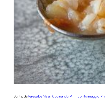
Scritto da
Teresa De Masi
in
Cucinando
, 
Primi con formaggio
, 
Pri