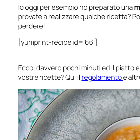
Io oggi per esempio ho preparato una
m
provate a realizzare qualche ricetta? P
perdere!
[yumprint-recipe id=’66’]
Ecco, davvero pochi minuti ed il piatto e
vostre ricette? Qui il
regolamento
e alt