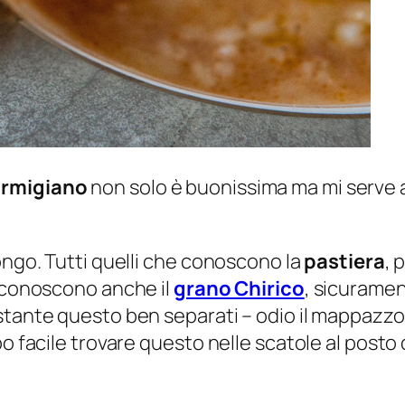
armigiano
non solo è buonissima ma mi serve a
ongo. Tutti quelli che conoscono la
pastiera
, 
a conoscono anche il
grano Chirico
, sicuramen
ostante questo ben separati –
odio il mappazzon
o facile trovare questo nelle scatole al posto 