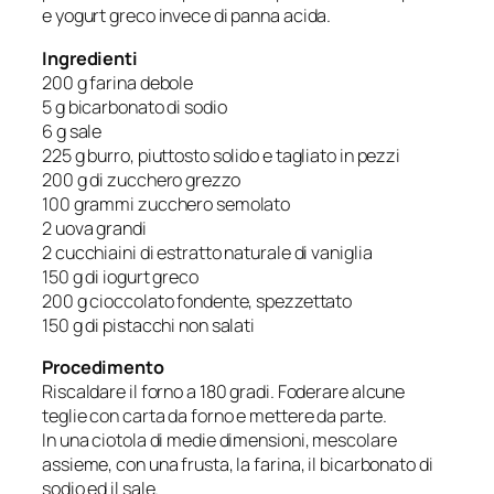
e yogurt greco invece di panna acida.
Ingredienti
200 g farina debole
5 g bicarbonato di sodio
6 g sale
225 g burro, piuttosto solido e tagliato in pezzi
200 g di zucchero grezzo
100 grammi zucchero semolato
2 uova grandi
2 cucchiaini di estratto naturale di vaniglia
150 g di iogurt greco
200 g cioccolato fondente, spezzettato
150 g di pistacchi non salati
Procedimento
Riscaldare il forno a 180 gradi. Foderare alcune
teglie con carta da forno e mettere da parte.
In una ciotola di medie dimensioni, mescolare
assieme, con una frusta, la farina, il bicarbonato di
sodio ed il sale.