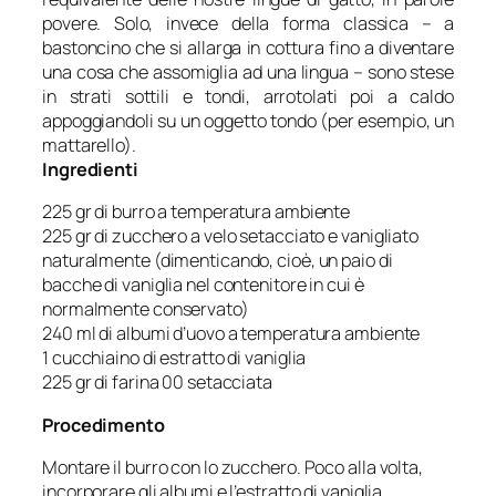
povere. Solo, invece della forma classica – a
bastoncino che si allarga in cottura fino a diventare
una cosa che assomiglia ad una lingua – sono stese
in strati sottili e tondi, arrotolati poi a caldo
appoggiandoli su un oggetto tondo (per esempio, un
mattarello).
Ingredienti
225 gr di burro a temperatura ambiente
225 gr di zucchero a velo setacciato e vanigliato
naturalmente (dimenticando, cioè, un paio di
bacche di vaniglia nel contenitore in cui è
normalmente conservato)
240 ml di albumi d’uovo a temperatura ambiente
1 cucchiaino di estratto di vaniglia
225 gr di farina 00 setacciata
Procedimento
Montare il burro con lo zucchero. Poco alla volta,
incorporare gli albumi e l’estratto di vaniglia.