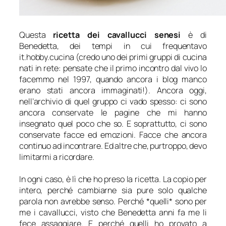
Questa
ricetta dei cavallucci senesi
è di
Benedetta, dei tempi in cui frequentavo
it.hobby.cucina (credo uno dei primi gruppi di cucina
nati in rete: pensate che il primo incontro dal vivo lo
facemmo nel 1997, quando ancora i blog manco
erano stati ancora immaginati!). Ancora oggi,
nell’archivio di quel gruppo ci vado spesso: ci sono
ancora conservate le pagine che mi hanno
insegnato quel poco che so. E soprattutto, ci sono
conservate facce ed emozioni. Facce che ancora
continuo ad incontrare. Ed altre che, purtroppo, devo
limitarmi a ricordare.
In ogni caso, è lì che ho preso la ricetta. La copio per
intero, perché cambiarne sia pure solo qualche
parola non avrebbe senso. Perché *quelli* sono per
me i cavallucci, visto che Benedetta anni fa me li
fece assaggiare. E perché quelli ho provato a