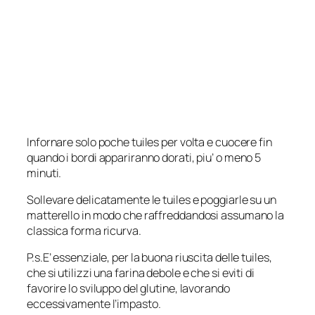
Infornare solo poche tuiles per volta e cuocere fin
quando i bordi appariranno dorati, piu’ o meno 5
minuti.
Sollevare delicatamente le tuiles e poggiarle su un
matterello in modo che raffreddandosi assumano la
classica forma ricurva.
P.s.E’ essenziale, per la buona riuscita delle tuiles,
che si utilizzi una farina debole e che si eviti di
favorire lo sviluppo del glutine, lavorando
eccessivamente l’impasto.