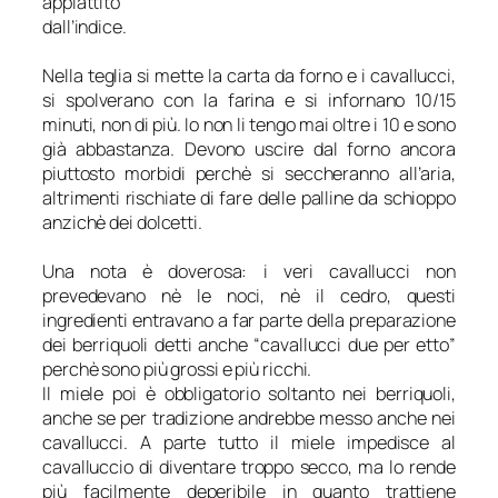
appiattito
dall’indice.
Nella teglia si mette la carta da forno e i cavallucci,
si spolverano con la farina e si infornano 10/15
minuti, non di più. Io non li tengo mai oltre i 10 e sono
già abbastanza. Devono uscire dal forno ancora
piuttosto morbidi perchè si seccheranno all’aria,
altrimenti rischiate di fare delle palline da schioppo
anzichè dei dolcetti.
Una nota è doverosa: i veri cavallucci non
prevedevano nè le noci, nè il cedro, questi
ingredienti entravano a far parte della preparazione
dei berriquoli detti anche “cavallucci due per etto”
perchè sono più grossi e più ricchi.
Il miele poi è obbligatorio soltanto nei berriquoli,
anche se per tradizione andrebbe messo anche nei
cavallucci. A parte tutto il miele impedisce al
cavalluccio di diventare troppo secco, ma lo rende
più facilmente deperibile in quanto trattiene