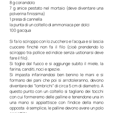
8 g coriandolo
7 g anice pestato nel mortaio (deve diventare una
polverina finissima)
1 presa di cannella
la punta di un coltello di ammoniaca per dolci
100 g acqua
Si fa lo sciroppo con lo zucchero e l’acqua e si lascia
cuocere finchè non fa il filo (cioè prendendo lo
sciroppo tra pollice ed indice senza ustionarsi deve
fare il filo).
Si toglie dal fuoco e si aggiunge subito il miele, la
farina, canditi, noci e spezie.
Si impasta infarinandosi ben benino le mani e si
formano dei pani che poi si arrotoleranno, devono
diventare dei “lombrichi” di circa 5 cm di diametro. A
questo punto con un coltello si tagliano dei tocchi
con cui formeremo delle palline e tenendone una in
una mano si appiattisce con l’indice della mano
opposta: è semplice, le palline devono avere un polo