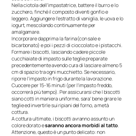
Nella ciotola dell’impastatrice, battere il burro e lo
zucchero, finché il composto diventi gonfio e
leggero. Aggiungere l’estratto di vaniglia, le uova e lo
iogurt, mescolando continuamente per
amalgamare.
Incorporare dapprima la farina(con sale e
bicarbonato) e poi i pezzi di cioccolato e i pistacchi.
Formare i biscotti, lasciando cadere piccole
cucchiaiate di impasto sulle teglie preparate
precedentemente avendo cura di lasciare almeno 5
cm di spazio tra ogni mucchietto. Se necessario,
riporre l’impasto in frigo durante la lavorazione.
Cuocere per 15-16 minuti (per l’impasto freddo,
occorrerà più tempo). Per assicurarsi che I biscotti
siano cotti in maniera uniforme, sara’ bene girare le
teglie ed invertirle sui ripiani del forno, a metà
cottura.
A cottura ultimate, i biscotti avranno assunto un
colore dorato e
saranno ancora morbidi al tatto
.
Attenzione, questo è un punto delicato: non