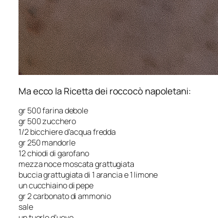
Ma ecco la Ricetta dei roccocò napoletani:
gr 500 farina debole
gr 500 zucchero
1/2 bicchiere d’acqua fredda
gr 250 mandorle
12 chiodi di garofano
mezza noce moscata grattugiata
buccia grattugiata di 1 arancia e 1 limone
un cucchiaino di pepe
gr 2 carbonato di ammonio
sale
un tuorlo d’uovo