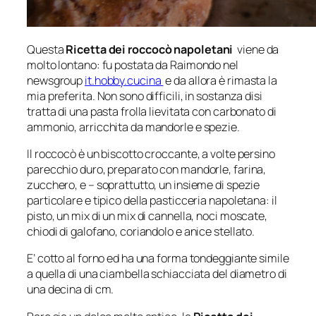
Questa
Ricetta dei roccocò napoletani
viene da
molto lontano: fu postata da Raimondo nel
newsgroup
it.hobby.cucina
e da allora è rimasta la
mia preferita. Non sono difficili, in sostanza disi
tratta di una pasta frolla lievitata con carbonato di
ammonio, arricchita da mandorle e spezie.
Il roccocò è un biscotto croccante, a volte persino
parecchio duro, preparato con mandorle, farina,
zucchero, e – soprattutto, un insieme di spezie
particolare e tipico della pasticceria napoletana: il
pisto, un mix di un mix di cannella, noci moscate,
chiodi di galofano, coriandolo e anice stellato.
E’ cotto al forno ed ha una forma tondeggiante simile
a quella di una ciambella schiacciata del diametro di
una decina di cm.