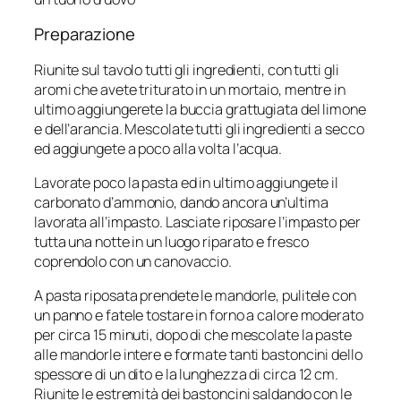
Preparazione
Riunite sul tavolo tutti gli ingredienti, con tutti gli
aromi che avete triturato in un mortaio, mentre in
ultimo aggiungerete la buccia grattugiata del limone
e dell’arancia. Mescolate tutti gli ingredienti a secco
ed aggiungete a poco alla volta l’acqua.
Lavorate poco la pasta ed in ultimo aggiungete il
carbonato d’ammonio, dando ancora un’ultima
lavorata all’impasto. Lasciate riposare l’impasto per
tutta una notte in un luogo riparato e fresco
coprendolo con un canovaccio.
A pasta riposata prendete le mandorle, pulitele con
un panno e fatele tostare in forno a calore moderato
per circa 15 minuti, dopo di che mescolate la paste
alle mandorle intere e formate tanti bastoncini dello
spessore di un dito e la lunghezza di circa 12 cm.
Riunite le estremità dei bastoncini saldando con le