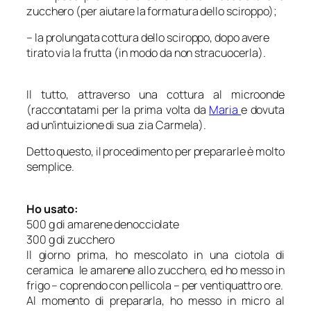
zucchero (per aiutare la formatura dello sciroppo);
–
la prolungata cottura dello sciroppo, dopo avere
tirato via la frutta (in modo da non stracuocerla).
Il tutto, attraverso una cottura al microonde
(raccontatami per la prima volta da
Maria
e dovuta
ad un’intuizione di sua zia Carmela).
Detto questo, il procedimento per prepararle è molto
semplice.
Ho usato:
500 g di amarene denocciolate
300 g di zucchero
Il giorno prima, ho mescolato in una ciotola di
ceramica le amarene allo zucchero, ed ho messo in
frigo – coprendo con pellicola – per ventiquattro ore.
Al momento di prepararla, ho messo in micro al