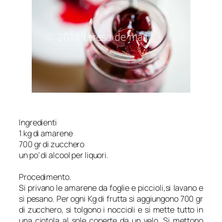
Ingredienti
1 kg di amarene
700 gr di zucchero
un po’ di alcool per liquori.
Procedimento
.
Si privano le amarene da foglie e piccioli,si lavano e
si pesano. Per ogni Kg di frutta si aggiungono 700 gr
di zucchero, si tolgono i noccioli e si mette tutto in
una ciotola al sole coperte da un velo. Si mettono