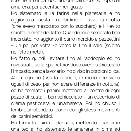
spennellato il danubio ancora caldo con sciroppo di
amarena, per accentuarne il gusto.
Ho sistemato la la farina nella planetaria e ho
aggiunto a questa – nell’ordine – l’uovo, la ricotta
(che avevo mescolato con lo zucchero) e il lievito
sciolto in metà del latte. Quando mi è sembrato ben
incordato, ho aggiunto il burro morbido a pezzettini
– un po’ per volta -e verso la fine il sale (sciolto
nell’altra metà).
Ho fatto quindi lievitare fino al raddoppio ed ho
rovesciato sulla spianatoia: dopo avere schiacciato
l’impasto, senza lavorarlo, ho diviso in porzioni di ca.
40 gr ognuno (uso la bilancia, in modo che siano
uguali di peso, per non avere differenze in cottura)
ed ho formato i panini mettendo al centro di ogni
pezzo di pasta – ben schiacciato – un cucchiaio di
crema pasticcera e un’amarena. Poi ho chiuso i
lembi e arrotondato i panini con gli stessi movimenti
dei panini semidolci.
Ho formato quindi il danubio, mettendo i panini in
una teglia, ho sistemato le amarene in cima ad