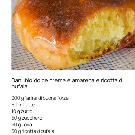
Danubio dolce crema e amarena e ricotta di
bufala
200 g farina di buona forza
60 ml latte
10 g burro
50 g zucchero
50 g uova
50 g ricotta d bufala