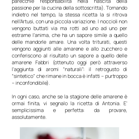
parecchie responsabilità nella nascita della
passione per la cucina della sottoscritta). Tornando
indietro nel tempo, la stessa ricetta la si ritrova
nell’Artusi, con una piccola variazione. I noccioli non
vengono buttati via ma rotti ad uno ad uno per
estrarne l’anima, che ha un sapore simile a quello
delle mandorle amare. Una volta triturati, questi
vengono aggiunti alle amarene e allo zucchero e
conferiscono al risultato un sapore a quello delle
amarene Fabbri (ottenuto oggi però attraverso
l’aggiunta di aromi “naturali”: il retrogusto di
“sintetico” che rimane in bocca è infatti – purtroppo
– inconfondibile).
In ogni caso, anche se la stagione delle amarene è
ormai finita, vi segnalo la ricetta di Antonia. E’
semplicissima e perfetta: da provare,
assolutamente.