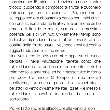
massimo per 15 minuti – attenzione a non riempire
troppo: cuocendo il composto di frutta e zucchero
potrebbe gonfiare e fuoriscire . Poi, siccome lo
sciroppo non era abbastanza denso per i miei gusti,
con una schiumarola ho tirato via le amarene ed ho
rimesso il liquido in micro, sempre alla massima
potenza, per altri 5 minuti. Ovviamente, i tempi sono
indicativi: dipendono da vari fattori, innanzitutto la
qualità della frutta usata. Voi, regolatevi ad occhio
aggiustando i tempi al momento.
Una volta che lo sciroppo mi è apparso di buona
densità – nella valutazione, tenete conto che
raffreddandosi si addensa ulteriormente – vi ho
reimmerso le amarene ed ho rimesso tutto in forno
per due- tre minuti (il tempo, di riportare ad
ebollizione). A questo punto, ho invasettato –
barattoli di vetro ovviamente sterilizzati – e messo a
raffreddare capovolto, in modo da creare il
sottovuoto.
Ps. Ho fatto anche le albicocche alla vaniglia, con