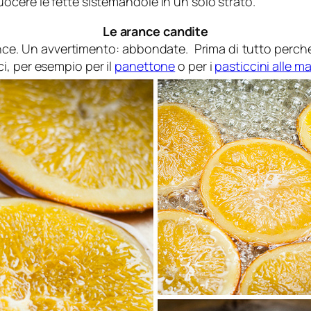
ocere le fette sistemandole in un solo strato.
Le arance candite
ce. Un avvertimento: abbondate. Prima di tutto perché
i, per esempio per il
panettone
o per i
pasticcini alle m