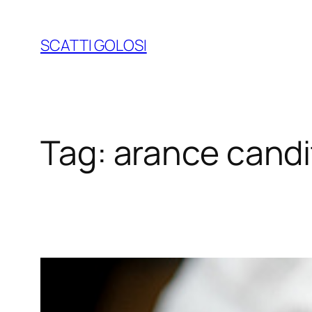
Vai
al
SCATTI GOLOSI
contenuto
Tag:
arance candi