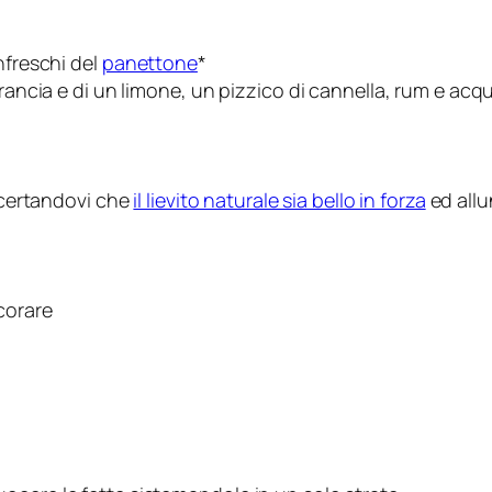
nfreschi del
panettone
*
ancia e di un limone, un pizzico di cannella, rum e acqua 
accertandovi che
il lievito naturale sia bello in forza
ed allu
corare