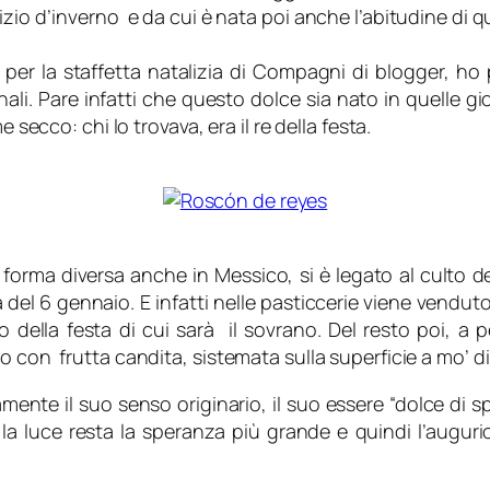
zio d’inverno e da cui è nata poi anche l’abitudine di qu
 per la staffetta natalizia di Compagni di blogger, h
nali. Pare infatti che questo dolce sia nato in quelle 
 secco: chi lo trovava, era il re della festa.
forma diversa anche in Messico, si è legato al culto d
a del 6 gennaio. E infatti nelle pasticcerie viene vendu
o della festa di cui sarà il sovrano. Del resto poi, a
o con frutta candita, sistemata sulla superficie a mo’ 
mente il suo senso originario, il suo essere “dolce di s
, la luce resta la speranza più grande e quindi l’augur