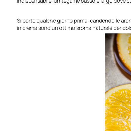
Indispensabile, un tegame basso e largo dove cu
Si parte qualche giorno prima, candendo le aran
in crema sono un ottimo aroma naturale per dolc