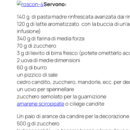
Servono:
140 g di pasta madre rinfrescata avanzata dai ri
120 g di latte aromatizzato con la buccia di un’ar
infusione)
340 g di farina di media forza
70 g di zucchero
3 g di lievito di birra fresco (potete ometterlo 
2 uova di medie dimensioni
60 g di burro
un pizzico di sale
cedro candito, zucchero, mandorle, ecc. per de
un uovo per spennellare
zucchero semolato per la guarnizione
amarene sciroppate
o ciliege candite
Un paio di arance da candire per la decorazione
500 g di zucchero