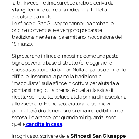
altri, invece, l’etimo sarebbe arabo e deriva da
sfang
, termine con cui si indica una frittella
addolcita da miele.
Le sfince di San Giuseppe hanno una probabile
origine conventuale e vengono preparate
tradizionalmente nel palermitano in occasione del
19 marzo.
Si preparano in linea di massima come una pasta
bigné povera, a base di strutto (che oggi viene
spesso sostituito da burro). Nulla di particolarmente
difficile, insomma, a parte la tradizionale
“mazzuliata” sulla sfince in cottura per aiutarla a
gonfiarsi meglio. La crema, è quella classica di
ricotta: se riuscite, setacciatela prima di mescolarla
allo zucchero. E’ una scocciatura, lo so, ma vi
permetterà di ottenere una crema incredibilmente
setosa. Le arance, per quando mi riguarda, sono
quelle
candite in casa
.
In ogni caso, scrivere delle
Sfince di San Giuseppe