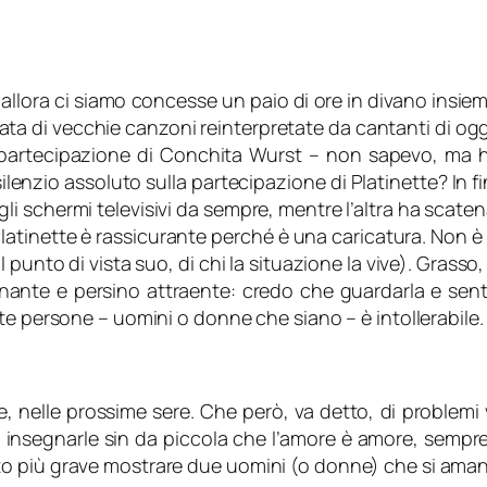
 allora ci siamo concesse un paio di ore in divano insie
lata di vecchie canzoni reinterpretate da cantanti di o
artecipazione di Conchita Wurst – non sapevo, ma ho 
silenzio assoluto sulla partecipazione di Platinette? In
 schermi televisivi da sempre, mentre l’altra ha scatena
latinette è rassicurante perché è una caricatura. Non è 
punto di vista suo, di chi la situazione la vive). Grasso,
inante e persino attraente: credo che guardarla e sentir
erte persone – uomini o donne che siano –
è intollerabile.
, nelle prossime sere. Che però, va detto, di problemi v
 insegnarle sin da piccola che l’amore è amore, sempre
to più grave mostrare due uomini (o donne) che si am