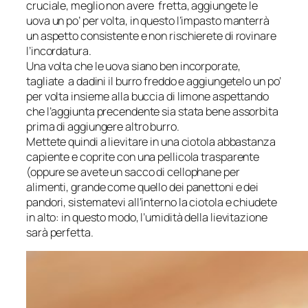
cruciale, meglio non avere fretta, aggiungete le
uova un po’ per volta, in questo l’impasto manterrà
un aspetto consistente e non rischierete di rovinare
l’incordatura.
Una volta che le uova siano ben incorporate,
tagliate a dadini il burro freddo e aggiungetelo un po’
per volta insieme alla buccia di limone aspettando
che l’aggiunta precendente sia stata bene assorbita
prima di aggiungere altro burro.
Mettete quindi a lievitare in una ciotola abbastanza
capiente e coprite con una pellicola trasparente
(oppure se avete un sacco di cellophane per
alimenti, grande come quello dei panettoni e dei
pandori, sistematevi all’interno la ciotola e chiudete
in alto: in questo modo, l’umidità della lievitazione
sarà perfetta.