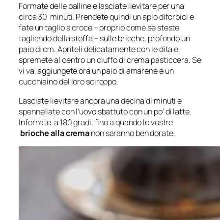
Formate delle palline e lasciate lievitare per una
circa 30 minuti. Prendete quindi un apio diforbici e
fate un taglio a croce – proprio come se steste
tagliando della stoffa – sulle brioche, profondo un
paio di cm. Apriteli delicatamente con le dita e
spremete al centro un ciuffo di crema pasticcera. Se
vi va, aggiungete ora un paio di amarene e un
cucchiaino del loro sciroppo.
Lasciate lievitare ancora una decina di minuti e
spennellate con l’uovo sbattuto con un po’ di latte.
Infornate a 180 gradi, fino a quando le vostre
brioche alla crema
non saranno ben dorate.