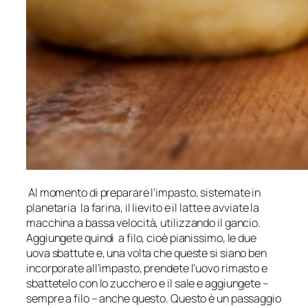
Al momento di preparare l’impasto, sistemate in
planetaria la farina, il lievito e il latte e avviate la
macchina a bassa velocità, utilizzando il gancio.
Aggiungete quindi a filo, cioè pianissimo, le due
uova sbattute e, una volta che queste si siano ben
incorporate all’impasto, prendete l’uovo rimasto e
sbattetelo con lo zucchero e il sale e aggiungete –
sempre a filo – anche questo. Questo è un passaggio