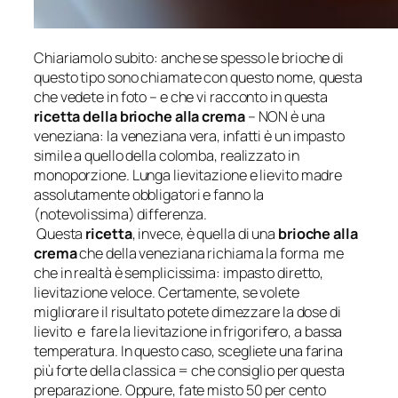
Chiariamolo subito: anche se spesso le brioche di
questo tipo sono chiamate con questo nome, questa
che vedete in foto – e che vi racconto in questa
ricetta della brioche alla crema
– NON è una
veneziana: la veneziana vera, infatti è un impasto
simile a quello della colomba, realizzato in
monoporzione. Lunga lievitazione e lievito madre
assolutamente obbligatori e fanno la
(notevolissima) differenza.
Questa
ricetta
, invece, è quella di una
brioche alla
crema
che della veneziana richiama la forma me
che in realtà è semplicissima: impasto diretto,
lievitazione veloce. Certamente, se volete
migliorare il risultato potete dimezzare la dose di
lievito e fare la lievitazione in frigorifero, a bassa
temperatura. In questo caso, scegliete una farina
più forte della classica = che consiglio per questa
preparazione. Oppure, fate misto 50 per cento