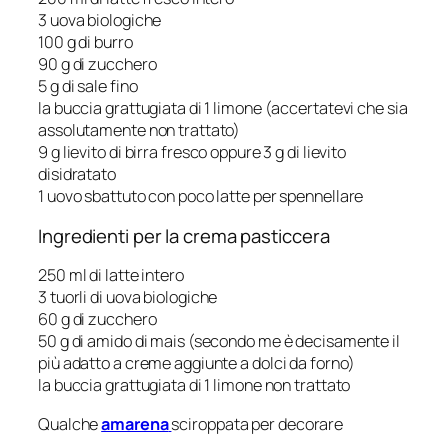
3 uova biologiche
100 g di burro
90 g di zucchero
5 g di sale fino
la buccia grattugiata di 1 limone (accertatevi che sia
assolutamente non trattato)
9 g lievito di birra fresco oppure 3 g di lievito
disidratato
1 uovo sbattuto con poco latte per spennellare
Ingredienti per la crema pasticcera
250 ml di latte intero
3 tuorli di uova biologiche
60 g di zucchero
50 g di amido di mais (secondo me è decisamente il
più adatto a creme aggiunte a dolci da forno)
la buccia grattugiata di 1 limone non trattato
Qualche
amarena
sciroppata per decorare