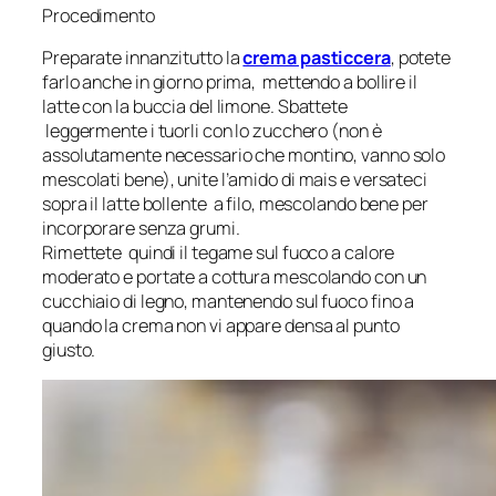
Procedimento
Preparate innanzitutto la
crema pasticcera
, potete
farlo anche in giorno prima, mettendo a bollire il
latte con la buccia del limone. Sbattete
leggermente i tuorli con lo zucchero (non è
assolutamente necessario che montino, vanno solo
mescolati bene), unite l’amido di mais e versateci
sopra il latte bollente a filo, mescolando bene per
incorporare senza grumi.
Rimettete quindi il tegame sul fuoco a calore
moderato e portate a cottura mescolando con un
cucchiaio di legno, mantenendo sul fuoco fino a
quando la crema non vi appare densa al punto
giusto.