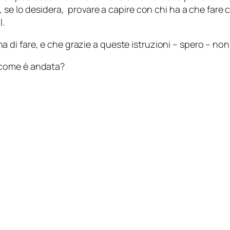
 se lo desidera, provare a capire con chi ha a che fare c
l.
i fare, e che grazie a queste istruzioni – spero – non 
 come è andata?