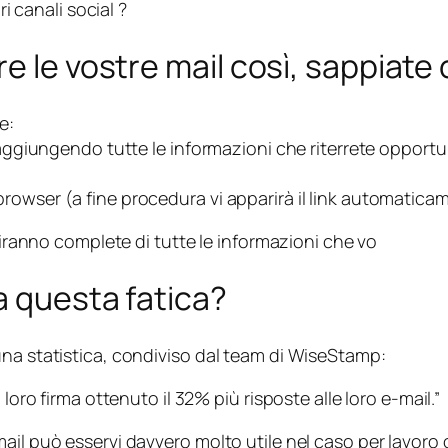
ri canali social ?
 le vostre mail così, sappiate c
e:
, aggiungendo tutte le informazioni che riterrete opport
rowser (a fine procedura vi apparirà il link automatica
rtiranno complete di tutte le informazioni che vo
a questa fatica?
una statistica, condiviso dal team di WiseStamp:
loro firma ottenuto il 32% più risposte alle loro e-mail.”
il può esservi davvero molto utile nel caso per lavoro o s