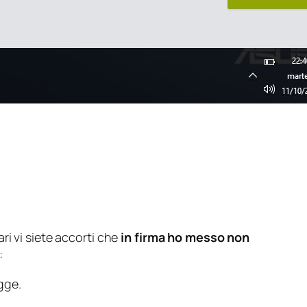
ri vi siete accorti che
in firma ho messo non
:
gge.