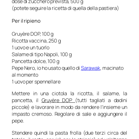
dose di zucchero prevista, 500 g
(potete seguire la ricetta di quella della pastiera)
Per il ripieno
Gruyère DOP, 100 g
Ricotta vaccina, 250 g
1 uovo e un tuorlo
Salame di tipo Napoli, 100 g
Pancetta dolce, 100 g
Pepe Nero, io ho usato quello di
Sarawak
, macinato
al momento
1 uovo per spennellare
Mettere in una ciotola la ricotta, il salame, la
pancetta, il
Gruyère DOP
(tutti tagliati a dadini
piccole) e lavorare in modo da rendere l’insieme un
impasto cremoso. Regolare di sale e aggiungere il
pepe.
Stendere quindi la pasta frolla (due terzi circa del