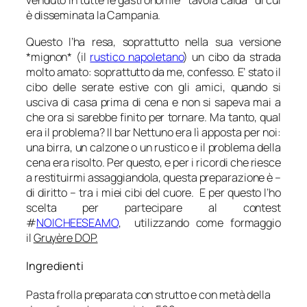
venduto in tutte le gastronomie *tavola calda* di cui
è disseminata la Campania.
Questo l’ha resa, soprattutto nella sua versione
*mignon* (il
rustico napoletano
) un cibo da strada
molto amato: soprattutto da me, confesso. E’ stato il
cibo delle serate estive con gli amici, quando si
usciva di casa prima di cena e non si sapeva mai a
che ora si sarebbe finito per tornare. Ma tanto, qual
era il problema? Il bar Nettuno era lì apposta per noi:
una birra, un calzone o un rustico e il problema della
cena era risolto. Per questo, e per i ricordi che riesce
a restituirmi assaggiandola, questa preparazione è –
di diritto – tra i miei cibi del cuore. E per questo l’ho
scelta per partecipare al contest
#
NOICHEESEAMO
, utilizzando come formaggio
il
Gruyère DOP.
Ingredienti
Pasta frolla preparata con strutto e con metà della