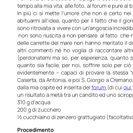
tempo alla mia vita, alle foto, al forum e pure 
In più ci si mette l’umore che non è certo nei
abituarmi all’idea, quanto per il fatto che il g
sono ritrovata a vivere con un’angoscia incredib
non sono riuscita a non pensare al fatto che
n
delle carrette del mare non hanno meritato il 
altri commenti nè ho voglia di raccontare altr
(perdonatemi ma so, per esperienza, quanto sia
quanto sia facile, per noi, soffrire solo per ci
evidentemente – capaci di provare la stessa “
Caserta, da Antonia, e poi S. Giorgio a Cremano
dalla mia ospite ed inserita del
forum
(di cui
qui
un risultato a metà tra un candito ed uno sciro
310 g d’acqua
200 g di zucchero
½ cucchiaino di zenzero grattugiato (facoltativ
Procedimento