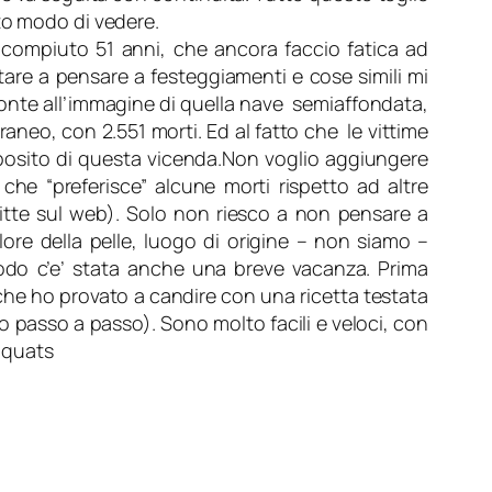
to modo di vedere.
e compiuto 51 anni, che ancora faccio fatica ad
stare a pensare a festeggiamenti e cose simili mi
fronte all’immagine di quella nave semiaffondata,
rraneo, con 2.551 morti
. Ed al fatto che le vittime
oposito di questa vicenda.Non voglio aggiungere
che “preferisce” alcune morti rispetto ad altre
ritte sul web). Solo non riesco a non pensare a
 colore della pelle, luogo di origine – non siamo –
odo c’e’ stata anche una breve vacanza. Prima
 che ho provato a candire con una ricetta testata
oto passo a passo). Sono molto facili e veloci, con
mquats