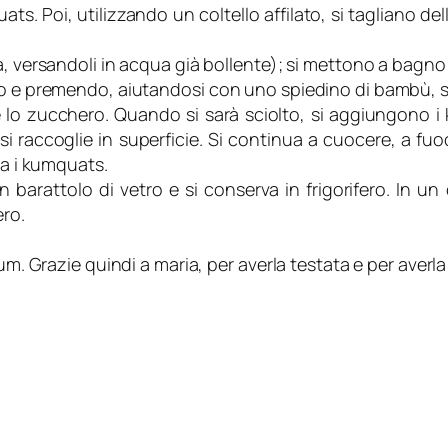
ts. Poi, utilizzando un coltello affilato, si tagliano delle
, versandoli in acqua già bollente); si mettono a bagno 
 e premendo, aiutandosi con uno spiedino di bambù, si to
ge lo zucchero. Quando si sarà sciolto, si aggiungono i 
i raccoglie in superficie. Si continua a cuocere, a fuoc
na i kumquats.
i un barattolo di vetro e si conserva in frigorifero. I
ero.
um. Grazie quindi a maria, per averla testata e per averla 