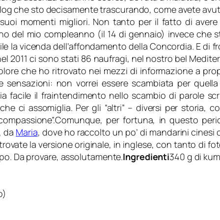
al blog che sto decisamente trascurando, come avete avu
 suoi momenti migliori. Non tanto per il fatto di aver
iorno del mio compleanno (il 14 di gennaio) invece che 
ile la vicenda dell’affondamento della Concordia. E di 
el 2011 ci sono stati 86 naufragi, nel nostro bel Medite
dolore che ho ritrovato nei mezzi di informazione a pr
e sensazioni: non vorrei essere scambiata per quella 
 facile il fraintendimento nello scambio di parole sc
ò che ci assomiglia.
Per gli “altri” – diversi per storia,
compassione”.
Comunque, per fortuna, in questo peri
, da
Maria
, dove ho raccolto un po’ di mandarini cinesi
trovate la versione originale, in inglese, con tanto di f
ppo. Da provare, assolutamente.
Ingredienti
340 g di ku
o)