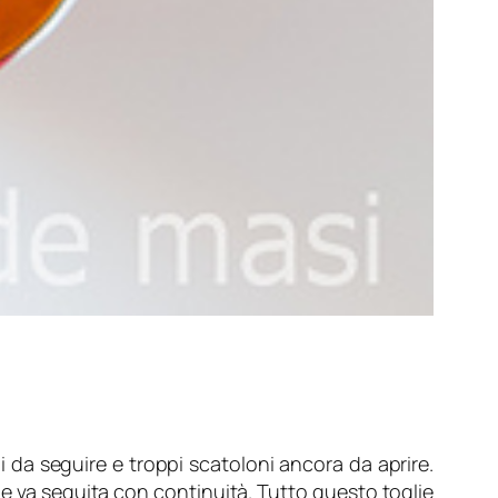
i da seguire e troppi scatoloni ancora da aprire.
he va seguita con continuità. Tutto questo toglie