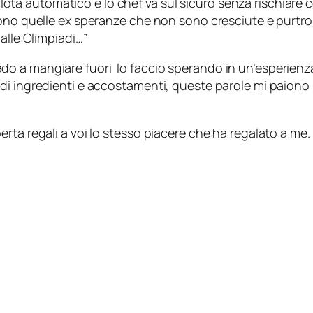
l pilota automatico e lo chef va sul sicuro senza rischi
ono quelle ex speranze che non sono cresciute e purtropp
alle Olimpiadi…”
o a mangiare fuori lo faccio sperando in un’esperienza
di ingredienti e accostamenti, queste parole mi paiono 
rta regali a voi lo stesso piacere che ha regalato a me.