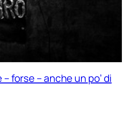
e – forse – anche un po’ di