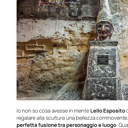
Io non so cosa avesse in mente
Lello Esposito
regalare alla scultura una bellezza commovente. No
perfetta fusione tra personaggio e luogo
.
Qua