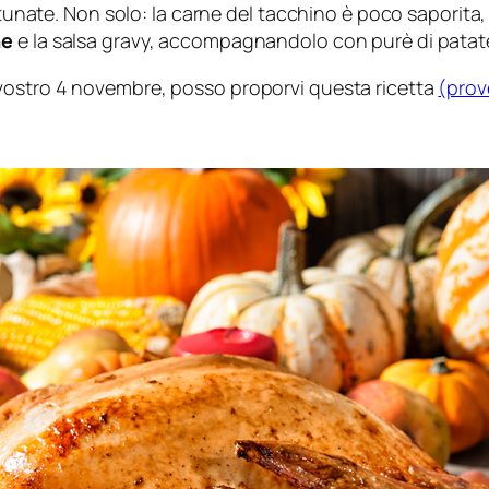
rtunate. Non solo: la carne del tacchino è poco saporita, q
ne
e la salsa gravy, accompagnandolo con purè di patate, s
 vostro 4 novembre, posso proporvi questa ricetta
(prov