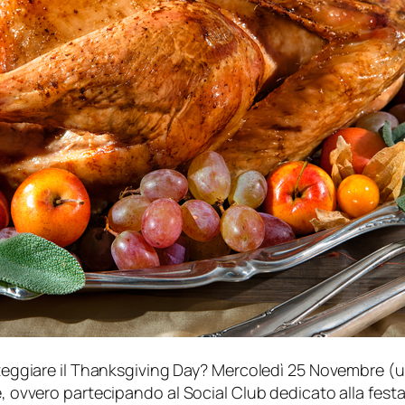
esteggiare il Thanksgiving Day? Mercoledì 25 Novembre (
re, ovvero partecipando al Social Club dedicato alla fes