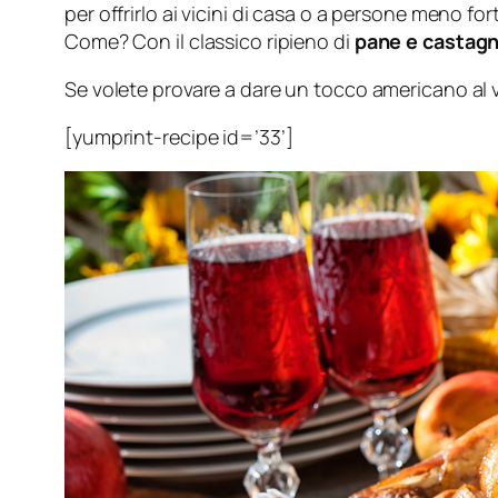
per offrirlo ai vicini di casa o a persone meno fo
Come? Con il classico ripieno di
pane e castag
Se volete provare a dare un tocco americano al
[yumprint-recipe id=’33’]