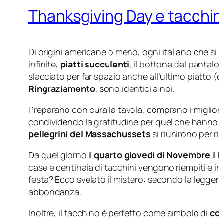
Thanksgiving Day e tacchini
Di origini americane o meno, ogni italiano che si 
infinite,
piatti succulenti
, il bottone del pantal
slacciato per far spazio anche all’ultimo piatto (
Ringraziamento
, sono identici a noi.
Preparano con cura la tavola, comprano i migliori
condividendo la gratitudine per quel che hanno. I
pellegrini del Massachussets
si riunirono per r
Da quel giorno il
quarto giovedì di Novembre
il
case e centinaia di tacchini vengono riempiti e 
festa? Ecco svelato il mistero: secondo la legge
abbondanza.
Inoltre, il tacchino è perfetto come simbolo di
co