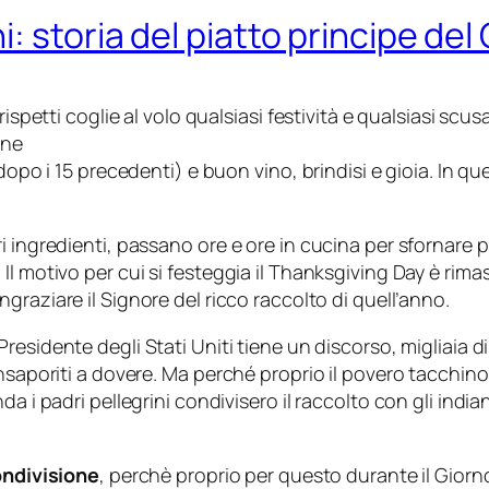
: storia del piatto principe de
rispetti coglie al volo qualsiasi festività e qualsiasi scu
one
dopo i 15 precedenti) e buon vino, brindisi e gioia. In qu
 ingredienti, passano ore e ore in cucina per sfornare pi
l motivo per cui si festeggia il Thanksgiving Day è rimast
ingraziare il Signore del ricco raccolto di quell’anno.
 Presidente degli Stati Uniti tiene un discorso, migliaia d
insaporiti a dovere. Ma perché proprio il povero tacchin
nda i padri pellegrini condivisero il raccolto con gli in
ndivisione
, perchè proprio per questo durante il Gior