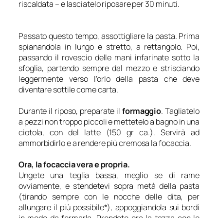
riscaldata – e lasciatelo riposare per 30 minuti.
Passato questo tempo, assottigliare la pasta. Prima
spianandola in lungo e stretto, a rettangolo. Poi,
passando il rovescio delle mani infarinate sotto la
sfoglia, partendo sempre dal mezzo e strisciando
leggermente verso l’orlo della pasta che deve
diventare sottile come carta.
Durante il riposo, preparate il
formaggio
. Tagliatelo
a pezzi non troppo piccoli e mettetelo a bagno in una
ciotola, con del latte (150 gr ca.). Servirà ad
ammorbidirlo e a rendere più cremosa la focaccia.
Ora, la focaccia vera e propria.
Ungete una teglia bassa, meglio se di rame
ovviamente, e stendetevi sopra metà della pasta
(tirando sempre con le nocche delle dita, per
allungare il più possibile*), appoggiandola sui bordi
in modo da fermarla. Prendete ora la tazza con lo