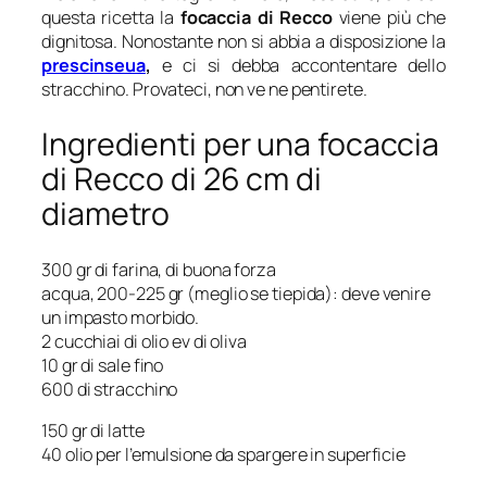
questa ricetta la
focaccia di Recco
viene più che
dignitosa. Nonostante non si abbia a disposizione la
prescinseua
,
e ci si debba accontentare dello
stracchino. Provateci, non ve ne pentirete.
Ingredienti per una focaccia
di Recco di 26 cm di
diametro
300 gr di farina, di buona forza
acqua, 200-225 gr (meglio se tiepida): deve venire
un impasto morbido.
2 cucchiai di olio ev di oliva
10 gr di sale fino
600 di stracchino
150 gr di latte
40 olio per l’emulsione da spargere in superficie