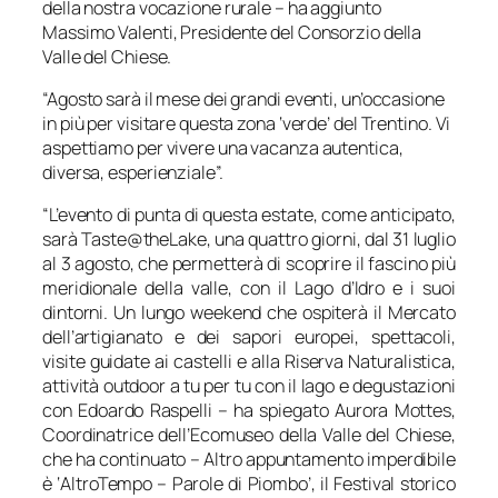
della nostra vocazione rurale – ha aggiunto
Massimo Valenti, Presidente del Consorzio della
Valle del Chiese.
“Agosto sarà il mese dei grandi eventi, un’occasione
in più per visitare questa zona ‘verde’ del Trentino. Vi
aspettiamo per vivere una vacanza autentica,
diversa, esperienziale”.
“L’evento di punta di questa estate, come anticipato,
sarà Taste@theLake, una quattro giorni, dal 31 luglio
al 3 agosto, che permetterà di scoprire il fascino più
meridionale della valle, con il Lago d’Idro e i suoi
dintorni. Un lungo weekend che ospiterà il Mercato
dell’artigianato e dei sapori europei, spettacoli,
visite guidate ai castelli e alla Riserva Naturalistica,
attività outdoor a tu per tu con il lago e degustazioni
con Edoardo Raspelli – ha spiegato Aurora Mottes,
Coordinatrice dell’Ecomuseo della Valle del Chiese,
che ha continuato – Altro appuntamento imperdibile
è ‘AltroTempo – Parole di Piombo’, il Festival storico