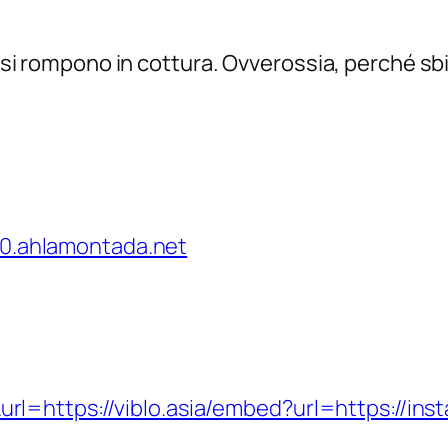
on si rompono in cottura. Ovverossia, perché sb
0.ahlamontada.net
url=https://viblo.asia/embed?url=https://in