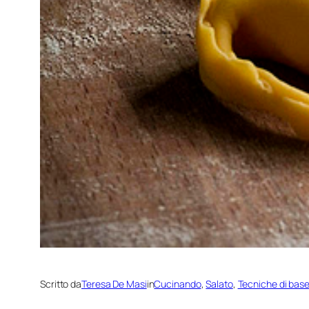
Scritto da
Teresa De Masi
in
Cucinando
, 
Salato
, 
Tecniche di bas