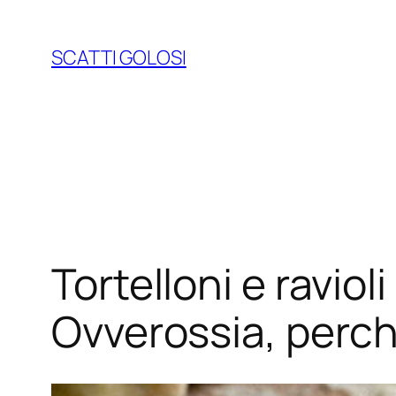
Vai
al
SCATTI GOLOSI
contenuto
Tortelloni e ravio
Ovverossia, perch