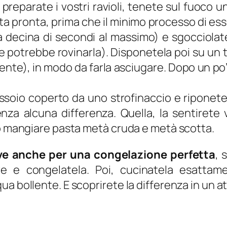
 preparate i vostri ravioli, tenete sul fuoco u
sta pronta, prima che il minimo processo di es
a decina di secondi al massimo) e sgocciol
 potrebbe rovinarla). Disponetela poi su un 
te), in modo da farla asciugare. Dopo un po’,
ssoio coperto da uno strofinaccio e riponetela
nza alcuna differenza. Quella, la sentirete v
to mangiare pasta metà cruda e metà scotta.
ve anche per una congelazione perfetta
, 
gare e congelatela. Poi, cucinatela esatta
a bollente. E scoprirete la differenza in un at