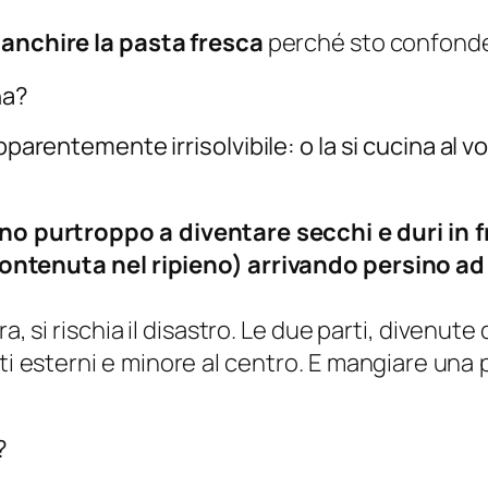
ianchire la pasta fresca
perché sto confonden
na?
pparentemente irrisolvibile: o la si cucina al vo
endono purtroppo a diventare secchi e duri in 
ontenuta nel ripieno) arrivando persino ad 
ura, si rischia il disastro. Le due parti, diven
lati esterni e minore al centro. E mangiare un
?