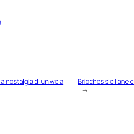
a
la nostalgia di un we a
Brioches siciliane 
→