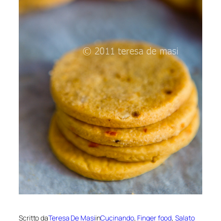
Scritto da
Teresa De Masi
in
Cucinando
, 
Finger food
, 
Salato