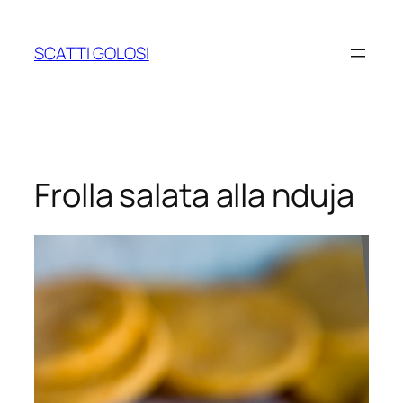
Vai
al
SCATTI GOLOSI
contenuto
Frolla salata alla nduja