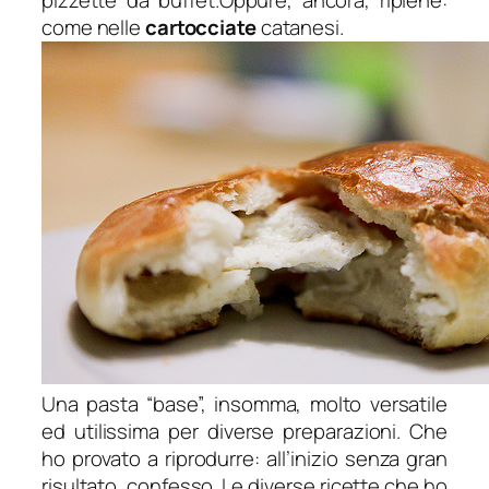
pizzette da buffet.Oppure, ancora, ripiene:
come nelle
cartocciate
catanesi.
Una pasta “base”, insomma, molto versatile
ed utilissima per diverse preparazioni. Che
ho provato a riprodurre: all’inizio senza gran
risultato, confesso. Le diverse ricette che ho