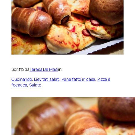
Scritto da
Teresa De Masi
in
Cucinando
, 
Lievitati salati
, 
Pane fatto in casa
, 
Pizze e
focacce
, 
Salato