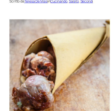
Scritto da
Teresa De Masi
in
Cucinando
, 
Salato
, 
Secondi