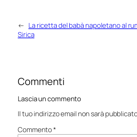
←
La ricetta del babà napoletano al r
Sirica
Commenti
Lascia un commento
Il tuo indirizzo email non sarà pubblicato
Commento
*