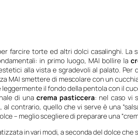
r farcire torte ed altri dolci casalinghi. L
ndamentali: in primo luogo, MAI bollire la
cr
stetici alla vista e sgradevoli al palato. Pe
za MAI smettere di mescolare con un cucchia
è leggermente il fondo della pentola con il cuc
inale di una
crema pasticcera
: nel caso vi
 al contrario, quello che vi serve è una “sal
dolce – meglio scegliere di preparare una “crem
zzata in vari modi, a seconda del dolce che s