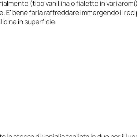
trialmente (tipo vanillina o fialette in vari ar
. E’ bene farla raffreddare immergendo il rec
licina in superficie.
te la stecca di vaniglia tagliata in due per il lun