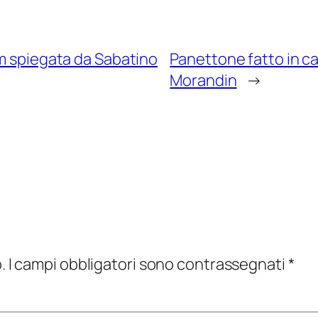
um spiegata da Sabatino
Panettone fatto in ca
Morandin
→
.
I campi obbligatori sono contrassegnati
*