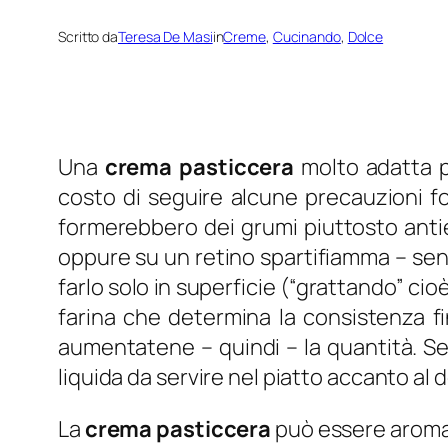
Scritto da
Teresa De Masi
in
Creme
, 
Cucinando
, 
Dolce
Una
crema pasticcera
molto adatta pe
costo di seguire alcune precauzioni fo
formerebbero dei grumi piuttosto antie
oppure su un retino spartifiamma – sen
farlo solo in superficie (“grattando” cio
farina che determina la consistenza f
aumentatene – quindi – la quantità. Se,
liquida da servire nel piatto accanto al 
La
crema pasticcera
può essere aromati