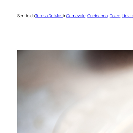
Scritto da
Teresa De Masi
in
Carnevale
, 
Cucinando
, 
Dolce
, 
Lievit