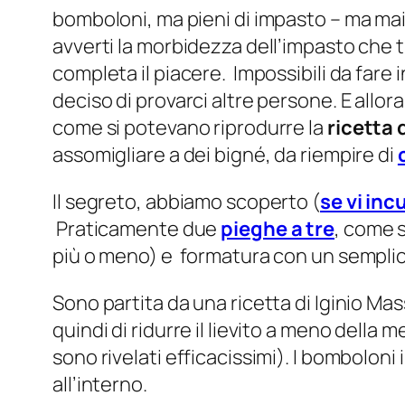
bomboloni, ma pieni di impasto – ma mai 
avverti la morbidezza dell’impasto che t
completa il piacere. Impossibili da fare
deciso di provarci altre persone. E all
come si potevano riprodurre la
ricetta 
assomigliare a dei bigné, da riempire di
Il segreto, abbiamo scoperto (
se vi inc
Praticamente due
pieghe a tre
, come s
più o meno) e formatura con un semplic
Sono partita da una ricetta di Iginio Mas
quindi di ridurre il lievito a meno della 
sono rivelati efficacissimi). I bomboloni
all’interno.