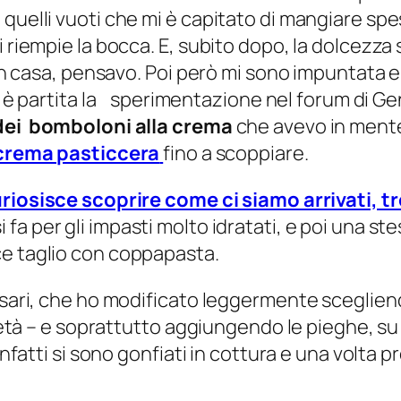
quelli vuoti che mi è capitato di mangiare spe
i riempie la bocca. E, subito dopo, la dolcezz
 in casa, pensavo. Poi però mi sono impuntata 
ora è partita la sperimentazione nel forum di
dei bomboloni alla crema
che avevo in mente.
crema pasticcera
fino a scoppiare.
uriosisce scoprire come ci siamo arrivati, t
i fa per gli impasti molto idratati, e poi una s
e taglio con coppapasta.
sari, che ho modificato leggermente scegliendo 
metà – e soprattutto aggiungendo le pieghe, su c
 infatti si sono gonfiati in cottura e una volt