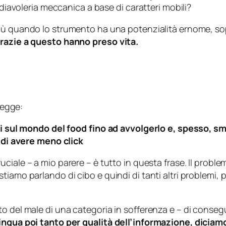
 diavoleria meccanica a base di caratteri mobili?
 più quando lo strumento ha una potenzialità ernome, sop
grazie a questo hanno preso vita.
legge:
oli sul mondo del food fino ad avvolgerlo e, spesso, sm
o di avere meno click
cruciale – a mio parere – è tutto in questa frase. Il prob
amo parlando di cibo e quindi di tanti altri problemi, pr
to del male di una categoria in sofferenza e – di conse
tingua poi tanto per qualità dell’informazione, diciam