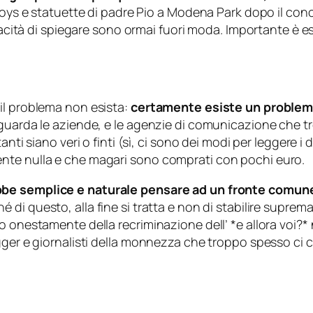
toys e statuette di padre Pio a Modena Park dopo il conce
capacità di spiegare sono ormai fuori moda. Importante è
il problema non esista:
certamente esiste un problema
riguarda le aziende, e le agenzie di comunicazione ch
ti siano veri o finti (sì, ci sono dei modi per leggere i d
nte nulla e che magari sono comprati con pochi euro.
be semplice e naturale pensare ad un fronte comune 
é di questo, alla fine si tratta e non di stabilire suprem
o onestamente della recriminazione dell’ *
e allora voi
?*
gger e giornalisti della monnezza che troppo spesso ci 