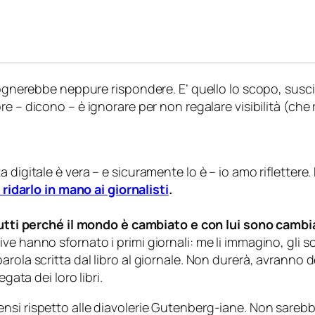
sognerebbe neppure rispondere. E’ quello lo scopo, suscit
ore –
dicono
– è ignorare per non regalare visibilità (che
digitale è vera – e sicuramente lo è – io amo riflettere. 
 ridarlo in mano ai giornalisti
.
utti perché il mondo è cambiato e con lui sono cambia
 hanno sfornato i primi giornali: me li immagino, gli scr
rola scritta dal libro al giornale. Non durerà, avranno 
gata dei loro libri.
si rispetto alle diavolerie Gutenberg-iane. Non sarebber