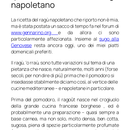
napoletano
La ricetta del ragù napoletano che riporto non è mia,
ma è stata postata un sacco di tempo fa nel forum di
www.gennarino.org
e da allora ci sono
particolarmente affezionata. Insieme al
sugo alla
Genovese
resta ancora oggi, uno dei miei piatti
domenicali preferiti.
Il ragù, ‘o rraù, sono tutte variazioni sul tema di una
pietanza che nasce, naturalmente, molti anni (forse
secoli, per non dire di più) prima che il pomodoro si
insediasse stabilmente diciamo così, al vertice delle
cucine mediterranee – e napoletane in particolare.
Prima del pomodoro, il ragoût nasce nel crogiuolo
della grande cucina francese borghese , ed è
probabilmente una preparazione – quasi sempre a
base carnea, ma non solo, molto densa, ben cotta,
sugosa, piena di spezie particolarmente profumate