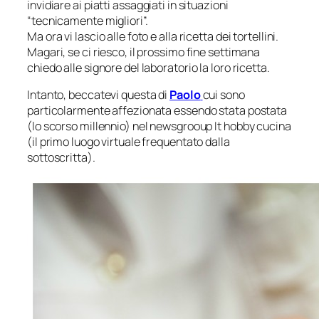
invidiare ai piatti assaggiati in situazioni
“tecnicamente migliori”.
Ma ora vi lascio alle foto e alla ricetta dei tortellini.
Magari, se ci riesco, il prossimo fine settimana
chiedo alle signore del laboratorio la loro ricetta.
Intanto, beccatevi questa di
Paolo
cui sono
particolarmente affezionata essendo stata postata
(lo scorso millennio) nel newsgrooup It hobby cucina
(il primo luogo virtuale frequentato dalla
sottoscritta).