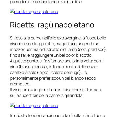
pomodoro e non lasciando traccia di sé.
Ricetta ragù napoletano
Si rosola la carne nell’olio extravergine, a fuoco bello
vivo, ma non troppo alto, magari aggiungendo un
mezzo cucchiaio di strutto o di lardo (se si gradisce)
fino a farle raggiungere un bel color biscotto.
A questo punto, si fa sfumare una prima volta con il
vino (bianco o rosso, in fondo non fa differenza:
cambierà solo un po’ il colore del sugo) . Io
personalmente preferisco un bel bianco secco
aromatico.
Il vino farà sciogliere la crosticina che si è formata
sulla superficie della carne, sigillandola.
In questo fondo si aggiungerà la cipolla, che a fuoco