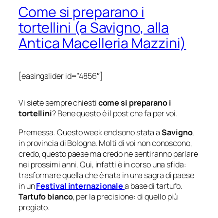
Come si preparano i
tortellini (a Savigno, alla
Antica Macelleria Mazzini)
[easingslider id=”4856″]
È l’unico farmaco che inizia a funzionare 30 minuti
Vi siete sempre chiesti
come si preparano i
dopo l’assunzione e l’effetto del tadalafil sul viso
tortellini
? Bene questo è il post che fa per voi.
dura fino a 8 ore! Per le relazioni passionali, è
Premessa. Questo week end sono stata a
Savigno
,
possibile acquistare
Kamagra online
in farmacia
in provincia di Bologna. Molti di voi non conoscono,
senza ricetta in Italia.
credo, questo paese ma credo ne sentiranno parlare
nei prossimi anni. Qui, infatti è in corso una sfida:
trasformare quella che è nata in una sagra di paese
in un
Festival internazionale
a base di tartufo.
Tartufo bianco
, per la precisione: di quello più
pregiato.