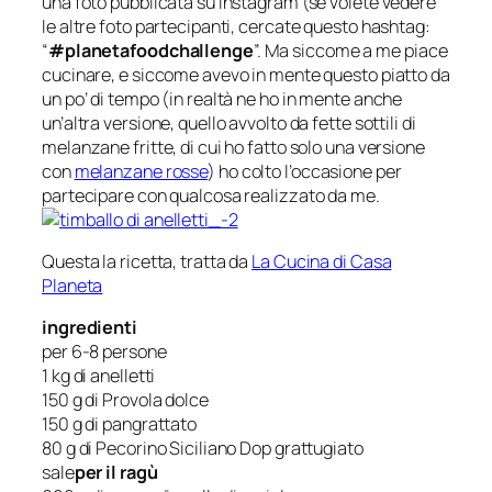
una foto pubblicata su Instagram (se volete vedere
le altre foto partecipanti, cercate questo hashtag:
“
#
planetafoodchallenge
”. Ma siccome a me piace
cucinare, e siccome avevo in mente questo piatto da
un po’ di tempo (in realtà ne ho in mente anche
un’altra versione, quello avvolto da fette sottili di
melanzane fritte, di cui ho fatto solo una versione
con
melanzane rosse
) ho colto l’occasione per
partecipare con qualcosa realizzato da me.
Questa la ricetta, tratta da
La Cucina di Casa
Planeta
ingredienti
per 6-8 persone
1 kg di anelletti
150 g di Provola dolce
150 g di pangrattato
80 g di Pecorino Siciliano Dop grattugiato
sale
per il ragù