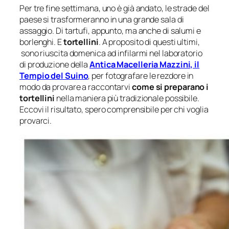
Per tre fine settimana, uno è già andato, le strade del
paese si trasformeranno in una grande sala di
assaggio. Di tartufi, appunto, ma anche di salumi e
borlenghi. E
tortellini
. A proposito di questi ultimi,
sono riuscita domenica ad infilarmi nel laboratorio
di produzione della
Antica Macelleria Mazzini, il
Tempio del Suino
, per fotografare le rezdore in
modo da provare a raccontarvi
come si preparano i
tortellini
nella maniera più tradizionale possibile.
Eccovi il risultato, spero comprensibile per chi voglia
provarci.