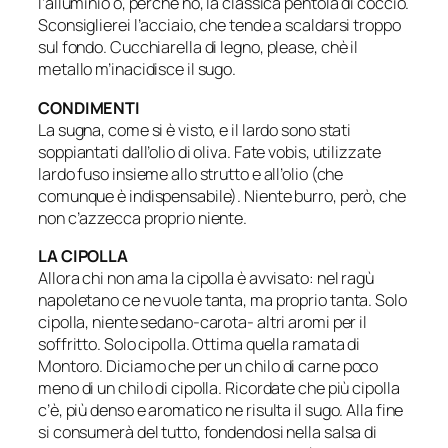
l’alluminio o, perché no, la classica pentola di coccio.
Sconsiglierei l’acciaio, che tende a scaldarsi troppo
sul fondo. Cucchiarella di legno, please, chè il
metallo m’inacidisce il sugo.
CONDIMENTI
La sugna, come si è visto, e il lardo sono stati
soppiantati dall’olio di oliva. Fate vobis, utilizzate
lardo fuso insieme allo strutto e all’olio (che
comunque è indispensabile). Niente burro, però, che
non c’azzecca proprio niente.
LA CIPOLLA
Allora chi non ama la cipolla è avvisato: nel ragù
napoletano ce ne vuole tanta, ma proprio tanta. Solo
cipolla, niente sedano-carota- altri aromi per il
soffritto. Solo cipolla. Ottima quella ramata di
Montoro. Diciamo che per un chilo di carne poco
meno di un chilo di cipolla. Ricordate che più cipolla
c’è, più denso e aromatico ne risulta il sugo. Alla fine
si consumerà del tutto, fondendosi nella salsa di