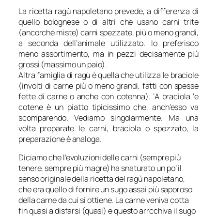
La ricetta ragù napoletano prevede, a differenza di
quello bolognese o di altri che usano carni trite
(ancorché miste) carni spezzate, più o meno grandi,
a seconda dell’animale utilizzato. Io preferisco
meno assortimento, ma in pezzi decisamente più
grossi (massimo un paio).
Altra famiglia di ragù è quella che utilizza le braciole
(involti di carne più o meno grandi, fatti con spesse
fette di carne o anche con cotenna). ‘A braciola ‘e
cotene è un piatto tipicissimo che, anch’esso va
scomparendo. Vediamo singolarmente. Ma una
volta preparate le carni, braciola o spezzato, la
preparazione è analoga.
Diciamo che l’evoluzioni delle carni (sempre più
tenere, sempre più magre) ha snaturato un po’ il
senso originale della ricetta del ragù napoletano,
che era quello di fornire un sugo assai più saporoso
della carne da cui si ottiene. La carne veniva cotta
fin quasi a disfarsi (quasi) e questo arrcchiva il sugo