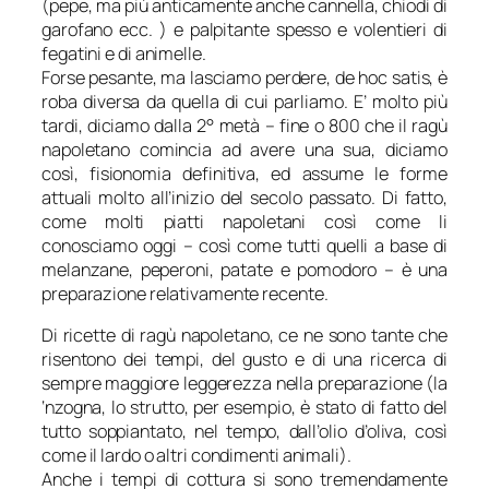
(pepe, ma più anticamente anche cannella, chiodi di
garofano ecc. ) e palpitante spesso e volentieri di
fegatini e di animelle.
Forse pesante, ma lasciamo perdere, de hoc satis, è
roba diversa da quella di cui parliamo. E’ molto più
tardi, diciamo dalla 2° metà – fine o 800 che il ragù
napoletano comincia ad avere una sua, diciamo
così, fisionomia definitiva, ed assume le forme
attuali molto all’inizio del secolo passato. Di fatto,
come molti piatti napoletani così come li
conosciamo oggi – così come tutti quelli a base di
melanzane, peperoni, patate e pomodoro – è una
preparazione relativamente recente.
Di ricette di ragù napoletano, ce ne sono tante che
risentono dei tempi, del gusto e di una ricerca di
sempre maggiore leggerezza nella preparazione (la
‘nzogna, lo strutto, per esempio, è stato di fatto del
tutto soppiantato, nel tempo, dall’olio d’oliva, così
come il lardo o altri condimenti animali).
Anche i tempi di cottura si sono tremendamente