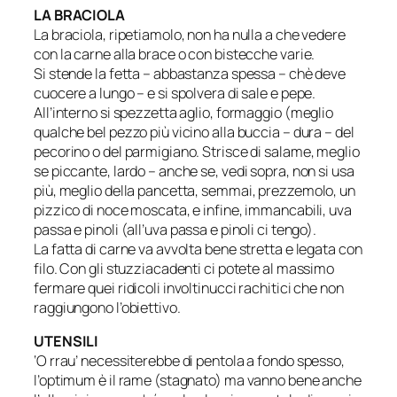
LA BRACIOLA
La braciola, ripetiamolo, non ha nulla a che vedere
con la carne alla brace o con bistecche varie.
Si stende la fetta – abbastanza spessa – chè deve
cuocere a lungo – e si spolvera di sale e pepe.
All’interno si spezzetta aglio, formaggio (meglio
qualche bel pezzo più vicino alla buccia – dura – del
pecorino o del parmigiano. Strisce di salame, meglio
se piccante, lardo – anche se, vedi sopra, non si usa
più, meglio della pancetta, semmai, prezzemolo, un
pizzico di noce moscata, e infine, immancabili, uva
passa e pinoli (all’uva passa e pinoli ci tengo).
La fatta di carne va avvolta bene stretta e legata con
filo. Con gli stuzziacadenti ci potete al massimo
fermare quei ridicoli involtinucci rachitici che non
raggiungono l’obiettivo.
UTENSILI
‘O rrau’ necessiterebbe di pentola a fondo spesso,
l’optimum è il rame (stagnato) ma vanno bene anche