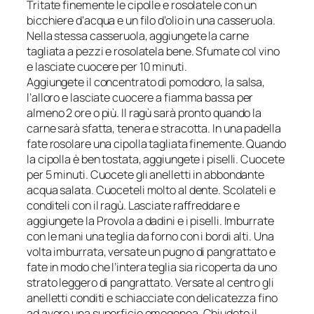
Tritate finemente le cipolle e rosolatele con un
bicchiere d’acqua e un filo d’olio in una casseruola.
Nella stessa casseruola, aggiungete la carne
tagliata a pezzi e rosolatela bene. Sfumate col vino
e lasciate cuocere per 10 minuti.
Aggiungete il concentrato di pomodoro, la salsa,
l’alloro e lasciate cuocere a fiamma bassa per
almeno 2 ore o più. Il ragù sarà pronto quando la
carne sarà sfatta, tenera e stracotta. In una padella
fate rosolare una cipolla tagliata finemente. Quando
la cipolla è ben tostata, aggiungete i piselli. Cuocete
per 5 minuti. Cuocete gli anelletti in abbondante
acqua salata. Cuoceteli molto al dente. Scolateli e
conditeli con il ragù. Lasciate raffreddare e
aggiungete la Provola a dadini e i piselli. Imburrate
con le mani una teglia da forno con i bordi alti. Una
volta imburrata, versate un pugno di pangrattato e
fate in modo che l’intera teglia sia ricoperta da uno
strato leggero di pangrattato. Versate al centro gli
anelletti conditi e schiacciate con delicatezza fino
ad avere una superficie omogenea. Chiudete il