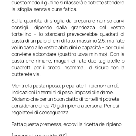
questo modo il glutine si rilasserà e potrete stendere
la sfoglia senza alcuna fatica.
Sulla quantità di sfoglia da preparare non so darvi
consigli: dipende dalla grandezza del vostro
tortellino – lo standard prevederebbe quadrati di
pasta di un paio di cm di lato, massimo 2,5, ma fate
voi in base alle vostre abitudini e capacità – per cui vi
conviene abbondare (quattro uova minimo). Con la
pasta che rimane, magari ci fate due tagliatelle o
quadretti per il brodo. Insomma, di sicuro non la
butterete via.
Mentre la pasta riposa, preparate il ripieno: non dò
indicazioni in termini di peso, impossibile darne.
Diciamo che per un buon piatto di tortellini potrete
considerare circa 70 g di ripieno a persona. Per cui
regolatevi di conseguenza.
Fatta questa premessa, eccovi la ricetta del ripieno.
[yumprint-recipe id=’30’]