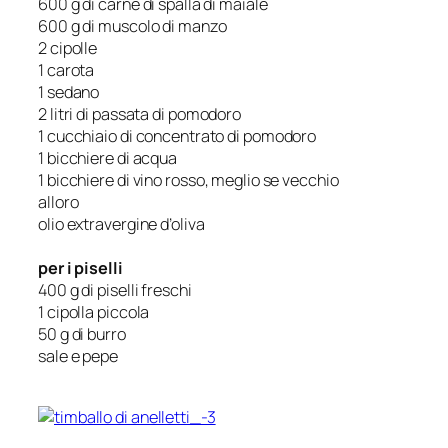
600 g di carne di spalla di maiale
600 g di muscolo di manzo
2 cipolle
1 carota
1 sedano
2 litri di passata di pomodoro
1 cucchiaio di concentrato di pomodoro
1 bicchiere di acqua
1 bicchiere di vino rosso, meglio se vecchio
alloro
olio extravergine d’oliva
per i piselli
400 g di piselli freschi
1 cipolla piccola
50 g di burro
sale e pepe