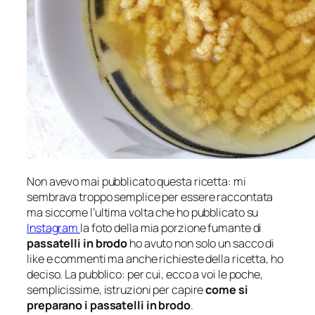
Non avevo mai pubblicato questa ricetta: mi
sembrava troppo semplice per essere raccontata
ma siccome l’ultima volta che ho pubblicato su
Instagram
la foto della mia porzione fumante di
passatelli in brodo
ho avuto non solo un sacco di
like e commenti ma anche richieste della ricetta, ho
deciso. La pubblico: per cui, ecco a voi le poche,
semplicissime, istruzioni per capire
come si
preparano i passatelli in brodo
.