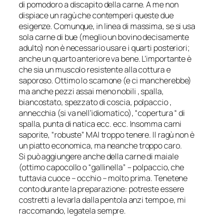
di pomodoro a discapito della carne. A me non
dispiace un ragù che contemperi queste due
esigenze. Comunque, in linea di massima, se si usa
sola carne di bue (meglio un bovino decisamente
adulto) non è necessario usare i quarti posteriori;
anche un quarto anteriore va bene. L’importante è
che sia un muscolo resistente alla cottura e
saporoso. Ottimo lo scamone (e ci mancherebbe)
ma anche pezzi assai meno nobili , spalla,
biancostato, spezzato di coscia, polpaccio ,
annecchia (si va nell’idiomatico), “copertura “ di
spalla, punta di natica ecc. ecc. Insomma carni
saporite, “robuste” MAI troppo tenere. Il ragù non è
un piatto economica, ma neanche troppo caro.
Si può aggiungere anche della carne di maiale
(ottimo capocollo o “gallinella” – polpaccio, che
tuttavia cuoce – occhio – molto prima. Tenetene
conto durante la preparazione: potreste essere
costretti a levarla dalla pentola anzi tempo e, mi
raccomando, legatela sempre.