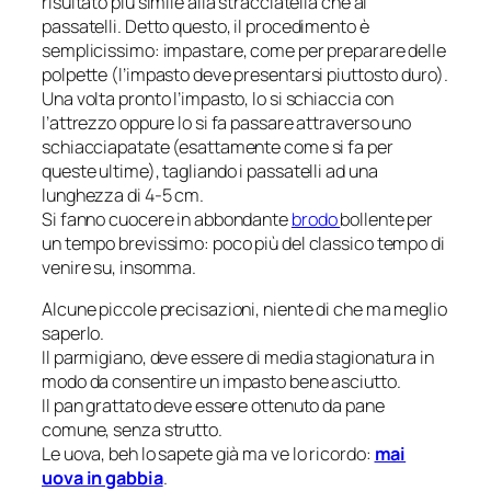
risultato più simile alla stracciatella che ai
passatelli. Detto questo, il procedimento è
semplicissimo: impastare, come per preparare delle
polpette (l’impasto deve presentarsi piuttosto duro).
Una volta pronto l’impasto, lo si schiaccia con
l’attrezzo oppure lo si fa passare attraverso uno
schiacciapatate (esattamente come si fa per
queste ultime), tagliando i passatelli ad una
lunghezza di 4-5 cm.
Si fanno cuocere in abbondante
brodo
bollente per
un tempo brevissimo: poco più del classico tempo di
venire su, insomma.
Alcune piccole precisazioni, niente di che ma meglio
saperlo.
Il parmigiano, deve essere di media stagionatura in
modo da consentire un impasto bene asciutto.
Il pan grattato deve essere ottenuto da pane
comune, senza strutto.
Le uova, beh lo sapete già ma ve lo ricordo:
mai
uova in gabbia
.