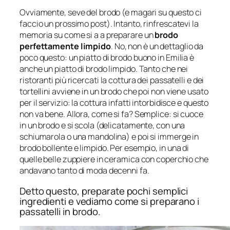
Ovviamente, seve del brodo (e magari su questo ci
faccio un prossimo post). Intanto, rinfrescatevi la
memoria su come si a a preparare un
brodo
perfettamente limpido
. No, non è un dettaglio da
poco questo: un piatto di brodo buono in Emilia è
anche un piatto di brodo limpido. Tanto che nei
ristoranti più ricercati la cottura dei passatelli e dei
tortellini avviene in un brodo che poi non viene usato
per il servizio: la cottura infatti intorbidisce e questo
non va bene. Allora, come si fa? Semplice: si cuoce
in un brodo e si scola (delicatamente, con una
schiumarola o una mandolina) e poi si immerge in
brodo bollente e limpido. Per esempio, in una di
quelle belle zuppiere in ceramica con coperchio che
andavano tanto di moda decenni fa.
Detto questo, preparate pochi semplici
ingredienti e vediamo come si preparano i
passatelli in brodo.