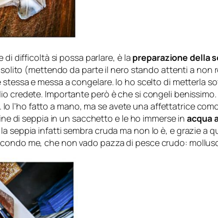
di difficoltà si possa parlare, è la
preparazione della 
 solito (mettendo da parte il nero stando attenti a non 
 stessa e messa a congelare. Io ho scelto di metterla s
o credete. Importante però è che si congeli benissimo. Q
lio. Io l’ho fatto a mano, ma se avete una affettatrice c
tine di seppia in un sacchetto e le ho immerse in
acqua a
la seppia infatti sembra cruda ma non lo è, e grazie a 
econdo me, che non vado pazza di pesce crudo: mollus