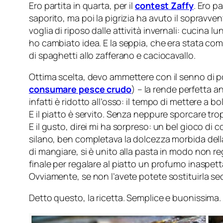
Ero partita in quarta, per il
contest Zaffy
. Ero p
saporito, ma poi la pigrizia ha avuto il sopravven
voglia di riposo dalle attività invernali: cucina 
ho cambiato idea. E la seppia, che era stata co
di spaghetti allo zafferano e caciocavallo.
Ottima scelta, devo ammettere con il senno di poi
consumare pesce crudo
) – la rende perfetta a
infatti è ridotto all’osso: il tempo di mettere a
E il piatto è servito. Senza neppure sporcare tr
E il gusto, direi mi ha sorpreso: un bel gioco di 
silano, ben completava la dolcezza morbida dell
di mangiare, si è unito alla pasta in modo non reg
finale per regalare al piatto un profumo inaspett
Ovviamente, se non l’avete potete sostituirla s
Detto questo, la ricetta. Semplice e buonissima. 