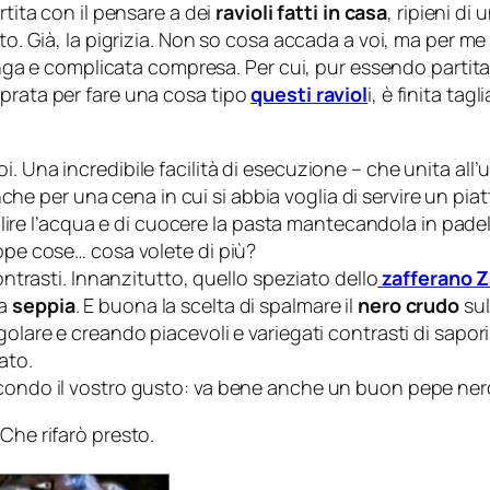
artita con il pensare a dei
ravioli fatti in casa
, ripieni d
to. Già, la pigrizia. Non so cosa accada a voi, ma per me
lunga e complicata compresa. Per cui, pur essendo partita
mprata per fare una cosa tipo
questi raviol
i, è finita ta
. Una incredibile facilità di esecuzione – che unita all
nche per una cena in cui si abbia voglia di servire un pia
 bollire l’acqua e di cuocere la pasta mantecandola in pa
oppe cose… cosa volete di più?
contrasti. Innanzitutto, quello speziato dello
zafferano Z
a
seppia
. E buona la scelta di spalmare il
nero crudo
sul
olare e creando piacevoli e variegati contrasti di sapori.
ato.
econdo il vostro gusto: va bene anche un buon pepe nero.
Che rifarò presto.