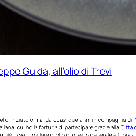
ppe Guida, all’olio di Trevi
uello iniziato ormai da quasi due anni in compagnia di
taliana, cui ho la fortuna di partecipare grazie alla
Città d
 già lo sa – parlare di olio di oliva in generale è fuorvi