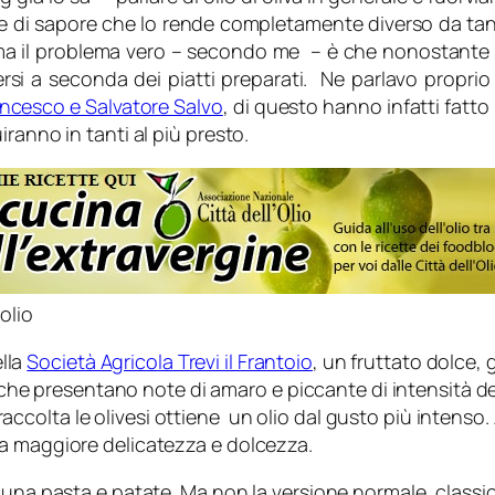
e di sapore che lo rende completamente diverso da tanti
, ma il problema vero – secondo me – è che nonostante 
rsi a seconda dei piatti preparati. Ne parlavo proprio 
ncesco e Salvatore Salvo
, di questo hanno infatti fatto 
ranno in tanti al più presto.
’olio
ella
Società Agricola Trevi il Frantoio
, un fruttato dolce,
o che presentano note di amaro e piccante di intensità de
la raccolta le olivesi ottiene un olio dal gusto più inten
na maggiore delicatezza e dolcezza.
 una pasta e patate. Ma non la versione normale, classic