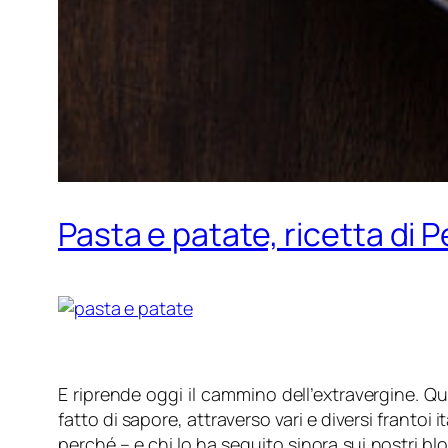
Pasta e patate, ricetta di Pe
E riprende oggi il cammino dell’extravergine. Q
fatto di sapore, attraverso vari e diversi frantoi i
perché – e chi lo ha seguito sinora sui nostri blog