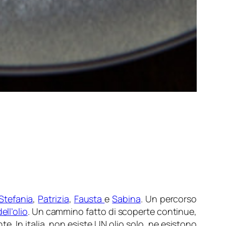
Stefania
,
Patrizia
,
Fausta
e
Sabina
. Un percorso
ell’olio
. Un cammino fatto di scoperte continue,
ante. In italia non esiste UN olio solo, ne esistono