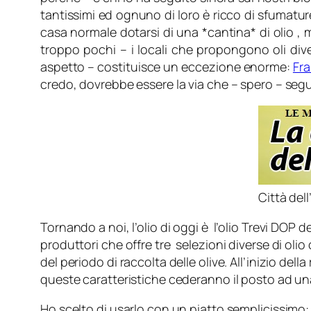
tantissimi ed ognuno di loro è ricco di sfumatur
casa normale dotarsi di una *cantina* di olio 
troppo pochi – i locali che propongono oli dive
aspetto – costituisce un eccezione enorme:
Fra
credo, dovrebbe essere la via che – spero – segui
Città dell
Tornando a noi, l’olio di oggi è l’olio Trevi DOP d
produttori che offre tre selezioni diverse di oli
del periodo di raccolta delle olive. All’inizio del
queste caratteristiche cederanno il posto ad u
Ho scelto di usarlo con un piatto semplicissimo: