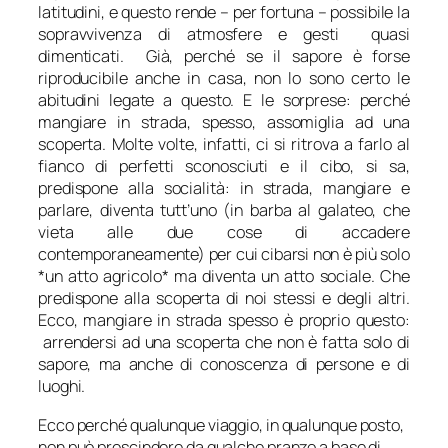
latitudini, e questo rende – per fortuna – possibile la
sopravvivenza di atmosfere e gesti quasi
dimenticati. Già, perché se il sapore è forse
riproducibile anche in casa, non lo sono certo le
abitudini legate a questo. E le sorprese: perché
mangiare in strada, spesso, assomiglia ad una
scoperta. Molte volte, infatti, ci si ritrova a farlo al
fianco di perfetti sconosciuti e il cibo, si sa,
predispone alla socialità: in strada, mangiare e
parlare, diventa tutt’uno (in barba al galateo, che
vieta alle due cose di accadere
contemporaneamente) per cui cibarsi non è più solo
*un atto agricolo* ma diventa un atto sociale. Che
predispone alla scoperta di noi stessi e degli altri.
Ecco, mangiare in strada spesso è proprio questo:
arrendersi ad una scoperta che non è fatta solo di
sapore, ma anche di conoscenza di persone e di
luoghi.
Ecco perché qualunque viaggio, in qualunque posto,
non può prescindere da qualche pranzo a base di