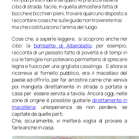
cibo di strada: facile, in quella atmosfera fatta di
bocche e bicchieri pieni, trovare qualcuno disposto a
raccontare cose che sulle guide non troverete mai
ma che costituiscono l’anima del luogo.
Cose che, a saperle leggere, si scoprono anche nel
cibo: la
bombette di Alberobello
, per esempio,
racconta di un passato fatto di povertà e di tempi in
cui le famiglie non potevano permettersi di sprecare
legna e fuoco per una grigliata casalinga.
E allora si
ricorreva al fornello pubblico, era il macellaio del
paese ad offrirlo, per far arrostire carne che veniva
poi mangiata direttamente in strada o portata a
casa per essere servita a tavola. Ancora oggi, nelle
zone di origine è possibile gustarle
direttamente in
macelleria
: un’esperienza da non perdere, se
capitate da quelle parti.
Che, sicuramente, vi metterà voglia di provare a
farle anche in casa.