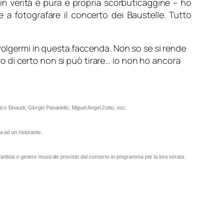
in verità è pura e propria scorbuticaggine – ho
e a fotografare il concerto dei Baustelle. Tutto
nvolgermi in questa faccenda. Non so se si rende
tro di certo non si può tirare… io non ho ancora
ico Einaudi, Giorgio Panariello, Miguel Angel Zotto, ecc.
na ad un ristorante.
ll’artista o genere musicale previsto dal concerto in programma per la loro serata.