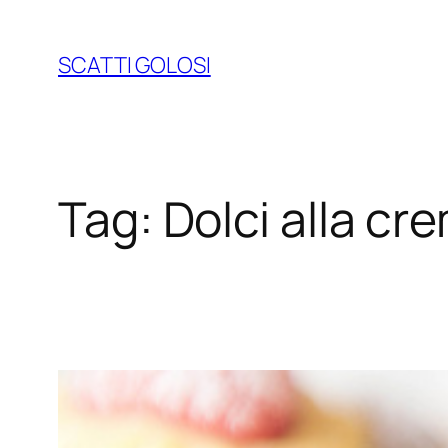
Vai
al
SCATTI GOLOSI
contenuto
Tag:
Dolci alla cr