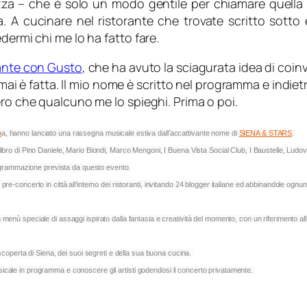
ezza – che è solo un modo gentile per chiamare quella 
a. A cucinare nel ristorante che trovate scritto sotto 
dermi chi me lo ha fatto fare.
nte con Gusto
, che ha avuto la sciagurata idea di coi
ormai è fatta. Il mio nome è scritto nel programma e indie
ero che qualcuno me lo spieghi. Prima o poi.
n
a, hanno lanciato una rassegna musicale estiva dall’accattivante nome di
SIENA & STARS
.
alibro di Pino Daniele, Mario Biondi, Marco Mengoni, I Buena Vista Social Club, I Baustelle, Ludov
ogrammazione prevista da questo evento.
re-concerto in città all’interno dei ristoranti, invitando 24 blogger italiane ed abbinandole ognu
n menù speciale di assaggi ispirato dalla fantasia e creatività del momento, con un riferimento a
operta di Siena, dei suoi segreti e della sua buona cucina.
sicale in programma e conoscere gli artisti godendosi il concerto privatamente.