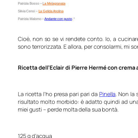
Patrizia Bosso –
La Melagranata
Silvia Censi –
La Gelida Anolina
Patrizia Malomo –
Andante con gusto
. “
Cioè, non so se vi rendete conto. Io, a cucina
sono terrorizzata. E allora, per consolarmi, mi s
Ricetta dell’Eclair di Pierre Hermé con crema 
La ricetta l’ho presa pari pari da
Pinella
. Non la 
risultato molto morbido: è adatto quindi ad un
miei gusti – perde molta della sua bontà.
125 g d’acqua