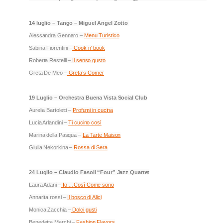
14 luglio – Tango – Miguel Angel Zotto
Alessandra Gennaro –
Menu Turistico
Sabina Fiorentini –
Cook n’ book
Roberta Restelli –
Il senso gusto
Greta De Meo –
Greta’s Corner
19 Luglio – Orchestra Buena Vista Social Club
Aurelia Bartoletti –
Profumi in cucina
Lucia Arlandini –
Ti cucino così
Marina della Pasqua –
La Tarte Maison
Giulia Nekorkina –
Rossa di Sera
24 Luglio – Claudio Fasoli “Four” Jazz Quartet
Laura Adani –
Io …Così Come sono
Annarita rossi –
Il bosco di Alici
Monica Zacchia –
Dolci gusti
Benedetta Marchi –
Fashion Flavors