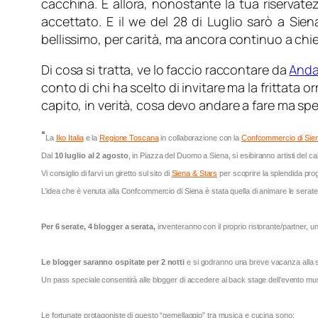
cacchina. E allora, nonostante la tua riservat
accettato. E il we del 28 di Luglio sarò a Sien
bellissimo, per carità, ma ancora continuo a chie
Di cosa si tratta, ve lo faccio raccontare da
Anda
conto di chi ha scelto di invitare ma la frittata 
capito, in verità, cosa devo andare a fare ma sp
“
La
Iko Italia
e la
Regione Toscana
in collaborazione con la
Confcommercio di Sie
Dal
10 luglio al 2 agosto
, in Piazza del Duomo a Siena, si esibiranno artisti del c
Vi consiglio di farvi un giretto sul sito di
Siena & Stars
per scoprire la splendida pr
L’idea che è venuta alla Confcommercio di Siena è stata quella di animare le serate p
Per 6 serate, 4 blogger a serata,
inventeranno con il proprio ristorante/partner, u
Le blogger saranno ospitate per 2 notti
e si godranno una breve vacanza alla sc
Un pass speciale consentirà alle blogger di accedere al back stage dell’evento mu
Le fortunate protagoniste di questo “gemellaggio” tra musica e cucina sono: