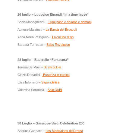
26 luglio – Ludovico Einaudi “In a time lapse”
Sonia Monagheddu –
Oggi pane e salame e domani
Agnese Malatesti –
La Banda dei Broccoli
Anna Maria Pellegrino –
La cucina di qb
Barbara Torresan –
Babs Revolution
28 luglio – Baustelle “Fantasma”
Teresa De Masi –
Scatti golosi
Cinzia Donadini –
Essenza in cucina
Elisa Iallonardi –
Saporidielisa
Valentina Serenthà –
Sale QuBi
30 Luglio – Giuseppe Verdi Celebration 200
Sabrina Gasparri –
Les Madelaines de Proust