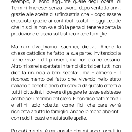
esempio, si sono aggiunte quelle degli operai di
Termini Imerese: senza lavoro, dopo ventotto anni,
grazie alle scelte di un’industria che – dopo essere
cresciuta grazie ai contributi statali – oggi decide
che in sicilia non vale più la pena di tenere aperta la
produzione e lascia sul lastrico intere famiglie.
Ma non divaghiamo: sacrifici, dicevo. Anche la
chiesa cattolica ha fatto la sua parte: invitandoci a
farne. Grazie del pensiero, ma non era necessario.
Altro mi sarei aspettata in tempi di crisi per tutti: non
dico la rinuncia a beni secolari, ma – almeno – il
riconoscimento del fatto che, vivendo nello stato
italiano e beneficiando dei servizi da questo offerti a
tutti i cittadini, il dovere di pagare le tasse esistesse
anche per i membri del clero. E non dico patrimoniali
e affini: solo robetta, come l’Ici, che pare verrà
richiesta a tutte le famiglie. Anche le meno abbienti,
con redditi bassi e mutui sulle spalle.
Probabilmente, è per questo che mi sono tornati in