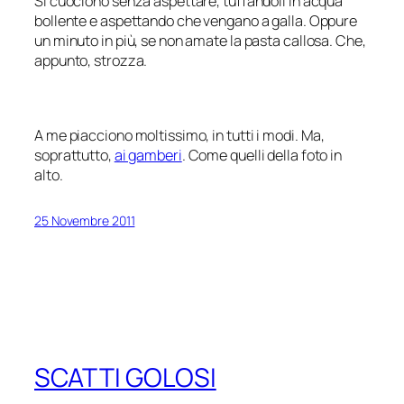
Si cuociono senza aspettare, tuffandoli in acqua
bollente e aspettando che vengano a galla. Oppure
un minuto in più, se non amate la pasta callosa. Che,
appunto, strozza.
A me piacciono moltissimo, in tutti i modi. Ma,
soprattutto,
ai gamberi
. Come quelli della foto in
alto.
25 Novembre 2011
SCATTI GOLOSI