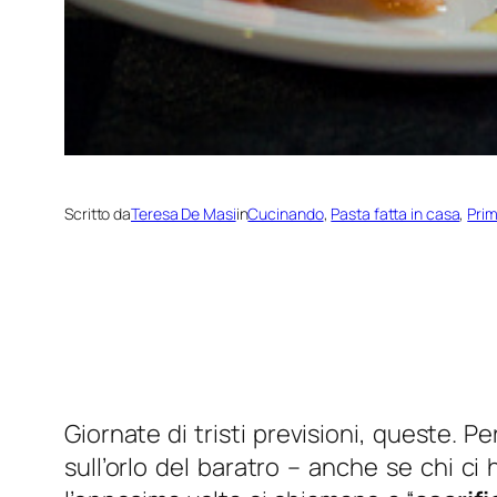
Scritto da
Teresa De Masi
in
Cucinando
, 
Pasta fatta in casa
, 
Prim
Giornate di tristi previsioni, queste. P
sull’orlo del baratro – anche se chi ci