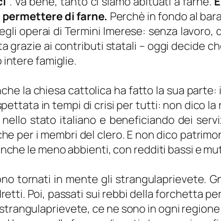
ci
“. Va bene, tanto ci siamo abituati a farne.
E
 permettere di farne.
Perchè in fondo al barat
gli operai di Termini Imerese: senza lavoro, d
 grazie ai contributi statali – oggi decide che 
 intere famiglie.
che la chiesa cattolica ha fatto la sua parte: 
ettata in tempi di crisi per tutti: non dico la 
llo stato italiano e beneficiando dei servizi 
e per i membri del clero. E non dico patrimonial
 Anche le meno abbienti, con redditi bassi e mutu
o tornati in mente gli strangulaprievete. G
retti. Poi, passati sui rebbi della forchetta pe
di strangulaprievete, ce ne sono in ogni regione