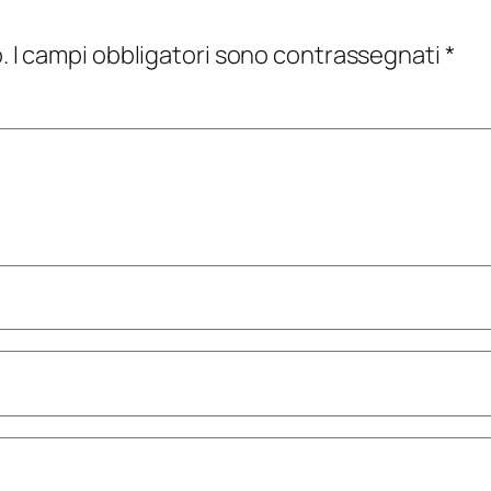
.
I campi obbligatori sono contrassegnati
*