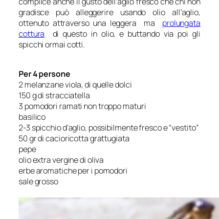
complice anche il gusto dell’aglio fresco che chi non
gradisce può alleggerire usando olio all’aglio,
ottenuto attraverso una leggera ma
prolungata
cottura
di questo in olio, e buttando via poi gli
spicchi ormai cotti.
Per 4 persone
2 melanzane viola, di quelle dolci
150 g di stracciatella
3 pomodori ramati non troppo maturi
basilico
2-3 spicchio d’aglio, possibilmente fresco e “vestito”
50 gr di cacioricotta grattugiata
pepe
olio extra vergine di oliva
erbe aromatiche per i pomodori
sale grosso