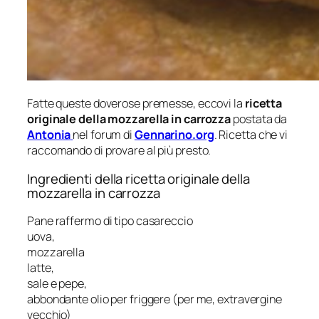
Fatte queste doverose premesse, eccovi la
ricetta
originale della mozzarella in carrozza
postata da
Antonia
nel forum di
Gennarino.org
. Ricetta che vi
raccomando di provare al più presto.
Ingredienti della ricetta originale della
mozzarella in carrozza
Pane raffermo di tipo casareccio
uova,
mozzarella
latte,
sale e pepe,
abbondante olio per friggere (per me, extravergine
vecchio)