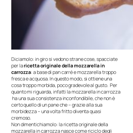
Diciamolo: in giro si vedono strane cose, spacciate
per la
ricetta originale della mozzarella in
carrozza
: a base di pan carré e mozzarella troppo
fresca e acquosa. In questo modo, si ottiene una
cosa troppo morbida, poco gradevole al gusto. Per
quanto mi riguarda, infatti la mozzarella in carrozza
ha una sua consistenza inconfondibile, che non è
certo quello di un pane che – grazie alla sua
morbidezza – una volta fritto diventa quasi
cremoso.
Non dimentichiamolo: la ricetta originale della
mozzarella in carrozza nasce come riciclo degli