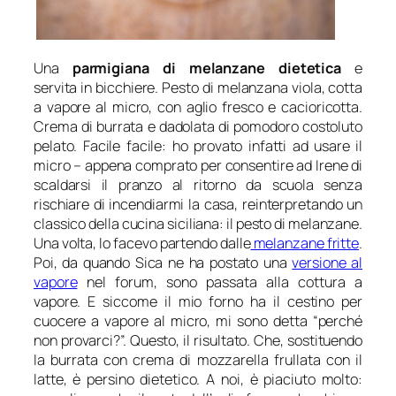
Una
parmigiana di melanzane dietetica
e
servita in bicchiere. Pesto di melanzana viola, cotta
a vapore al micro, con aglio fresco e cacioricotta.
Crema di burrata e dadolata di pomodoro costoluto
pelato. Facile facile: ho provato infatti ad usare il
micro – appena comprato per consentire ad Irene di
scaldarsi il pranzo al ritorno da scuola senza
rischiare di incendiarmi la casa, reinterpretando un
classico della cucina siciliana: il pesto di melanzane.
Una volta, lo facevo partendo dalle
melanzane fritte
.
Poi, da quando Sica ne ha postato una
versione al
vapore
nel forum, sono passata alla cottura a
vapore. E siccome il mio forno ha il cestino per
cuocere a vapore al micro, mi sono detta “perché
non provarci?”. Questo, il risultato. Che, sostituendo
la burrata con crema di mozzarella frullata con il
latte, è persino dietetico. A noi, è piaciuto molto: