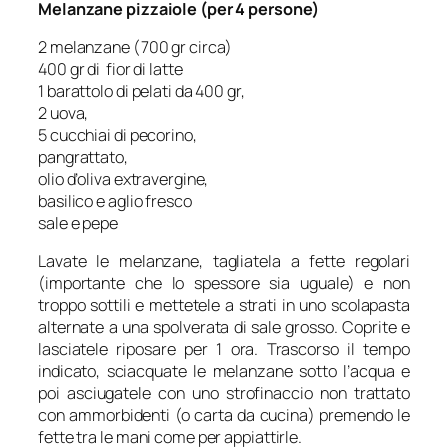
Melanzane pizzaiole (per 4 persone)
2 melanzane (700 gr circa)
400 gr di fior di latte
1 barattolo di pelati da 400 gr,
2 uova,
5 cucchiai di pecorino,
pangrattato,
olio d’oliva extravergine,
basilico e aglio fresco
sale e pepe
Lavate le melanzane, tagliatela a fette regolari
(importante che lo spessore sia uguale) e non
troppo sottili e mettetele a strati in uno scolapasta
alternate a una spolverata di sale grosso. Coprite e
lasciatele riposare per 1 ora. Trascorso il tempo
indicato, sciacquate le melanzane sotto l’acqua e
poi asciugatele con uno strofinaccio non trattato
con ammorbidenti (o carta da cucina) premendo le
fette tra le mani come per appiattirle.