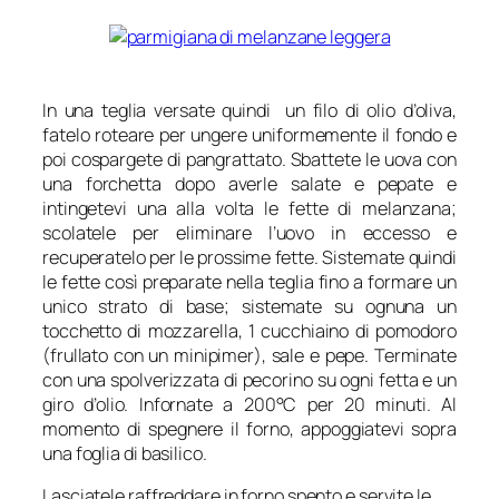
In una teglia versate quindi un filo di olio d’oliva,
fatelo roteare per ungere uniformemente il fondo e
poi cospargete di pangrattato. Sbattete le uova con
una forchetta dopo averle salate e pepate e
intingetevi una alla volta le fette di melanzana;
scolatele per eliminare l’uovo in eccesso e
recuperatelo per le prossime fette. Sistemate quindi
le fette così preparate nella teglia fino a formare un
unico strato di base; sistemate su ognuna un
tocchetto di mozzarella, 1 cucchiaino di pomodoro
(frullato con un minipimer), sale e pepe. Terminate
con una spolverizzata di pecorino su ogni fetta e un
giro d’olio. Infornate a 200°C per 20 minuti. Al
momento di spegnere il forno, appoggiatevi sopra
una foglia di basilico.
Lasciatele raffreddare in forno spento e servite le