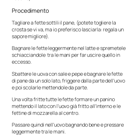
Procedimento
Tagliare a fette sottili il pane, (potete togliere la
crosta se vi va, ma io preferisco lasciarla: regala un
sapore migliore).
Bagnare le fette leggermente nel latte e spremetele
schiacciandole tra le mani per far uscire quello in
eccesso.
Sbattere le uova con sale e pepe e bagnare le fette
di pane da un solo lato, friggere dalla parte dell’uovo
e poi scolarle mettendole da parte.
Una volta fritte tutte le fette formare un panino
mettendo il lato con l’uovo già fritto all’interno e le
fettine di mozzarella al centro.
Passare quindi nell’uovo bagnando bene e pressare
leggermente tra le mani.