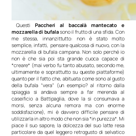
Questi
Paccheri al baccalà mantecato e
mozzarella di bufala
sono il frutto di una sfida. Con
me stessa, innanzittutto: non è stato molto
semplice, infatti,
pensare qualcosa di nuovo, con la
mozzarella di bufala campana. Non solo perché io
non è che sia poi sta grande cuoca capace di
*creare* (mai verbo fu tanto abusato, secondo me,
ultimamente e soprattutto su queste piattaforme)
quanto per il fatto che, abituata come sono al gusto
della bufala “vera” (un esempio? al ritorno dalla
spiaggia si andava sempre a far merenda al
caseificio a Battipaglia, dove la si consumava a
morsi, senza alcuna remora ma con enorme
soddisfazione), mi è davvero difficile pensare di
utilizzarla in altro modo che non sia *in purezza*. Mi
piace il suo sapore, la dolcezza del suo latte resa
particolare da quel leggero retrogusto di selvatico