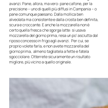
avanzi. Pane, allora, ma vero: pane cafone, per la
precisione – uno di quelli più diffusi in Campania – o
pane comunque paesano. Dalla mollica ben
alveolata ma consistente e dalla crosta ben definita,
scura e croccante. E anche la mozzarella non è
certo quella fresca che sgorga latte: si usava
mozzarella del giorno prima, resa un po’ asciutta dal
riposo concesso in frigo agli avanzi. Per cui, se
proprio volete farla, e non avete mozzarella del
giorno prima, almeno tagliatela a fette e fatela
sgocciolare. Otterrete sicuramente un risultato
migliore, più vicino a quello originale.