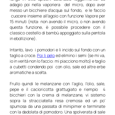
adagio poi nella vaporiera del micro, dopo aver
messo un bicchiere d’acqua sul fondo, e le faccio
cuocere insieme all’agoio con funzione Vapore per
15 minuti (
nota: non avendo il micro, o non avendo
questa funzione, è possibile procedere con il
classico cestello di bambù appoggiato sulla pentola
in ebollizione
).
Intanto, lavo i pomodori e li incido sul fondo con un
taglio a croce.
Poi li pelo
ed elimino i semi (se mi va,
io in verità non lo faccio: mi piacciono molto) e taglio
a cubetti condendo poi con olio, sale ed altre erbe
aromatiche a scelta.
Frullo quindi le melanzane con l’aglio, l’olio, sale,
pepe e il cacioricotta grattugiato e riempio 4
bicchieri con la crema di melanzane, vi sistemo
sopra la stracciatella resa cremosa ed un po’
spumosa da una passata di minipimer e terminate
con la dadolata di pomodoro. Una spolverata di sale