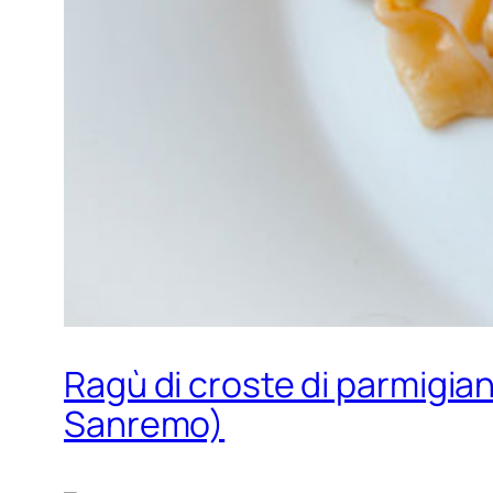
Ragù di croste di parmigiano
Sanremo)