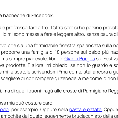
lle bacheche di Facebook.
preferisco fare altro. L’altra sera ci ho persino provato,
 io mi sono messa a fare e leggere altro, senza paura di
ovo che sia una formidabile finestra spalancata sulla no
roporre una famiglia di 18 persone sul palco più nazi
, ma sempre piacevole, libro di
Gianni Borgna
sul Festiva
eva prodotte. E allora, mi chiedo, se non lo guardo e
mi le scatole scrivendomi *ma come, stai ancora a guard
 scegliere di non rompere gli zebedei a me come io non l
i, ma di quelli buoni: ragù alle croste di Parmigiano Reg
asa mia può costare caro.
rodo
, per esempio. Oppure nella
pasta e patate.
Oppure 
rricchite dal gusto leggermente bruciacchiato della gri