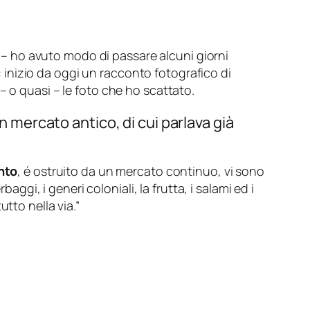
a – ho avuto modo di passare alcuni giorni
i: inizio da oggi un racconto fotografico di
– o quasi – le foto che ho scattato.
n mercato antico, di cui parlava già
nto
, é ostruito da un mercato continuo, vi sono
aggi, i generi coloniali, la frutta, i salami ed i
utto nella via.”