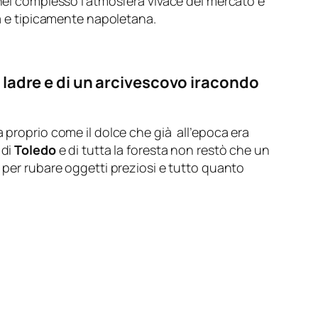
nel complesso l’atmosfera vivace del mercato è
ca e tipicamente napoletana.
e ladre e di un arcivescovo iracondo
 proprio come il dolce che già all’epoca era
 di
Toledo
e di tutta la foresta non restò che un
i per rubare oggetti preziosi e tutto quanto