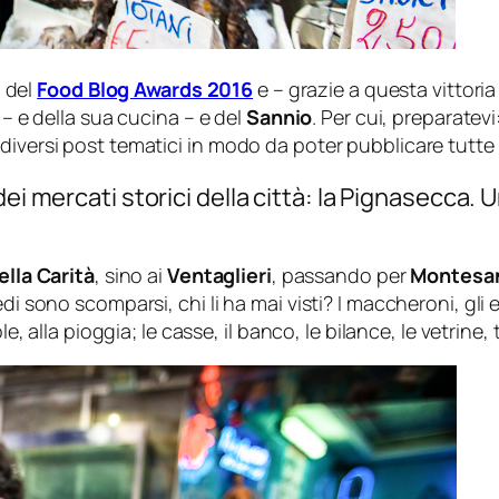
i del
Food Blog Awards 2016
e – grazie a questa vittori
– e della sua cucina – e del
Sannio
. Per cui, preparatev
diversi post tematici in modo da poter pubblicare tutte 
ei mercati storici della città: la Pignasecca. U
ella Carità
, sino ai
Ventaglieri
, passando per
Montesa
 sono scomparsi, chi li ha mai visti? I maccheroni, gli erb
e, alla pioggia; le casse, il banco, le bilance, le vetrine, t