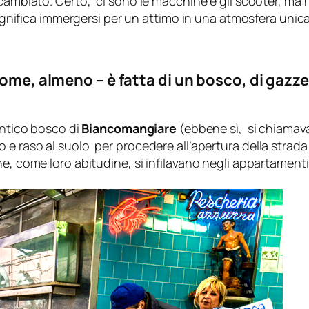
 cambiato. Certo, ci sono le macchine e gli scooter, ma 
 significa immergersi per un attimo in una atmosfera uni
nome, almeno – è fatta di un bosco, di gazz
antico bosco di
Biancomangiare
(ebbene sì, si chiamava
 e raso al suolo per procedere all’apertura della strada
he, come loro abitudine, si infilavano negli appartament