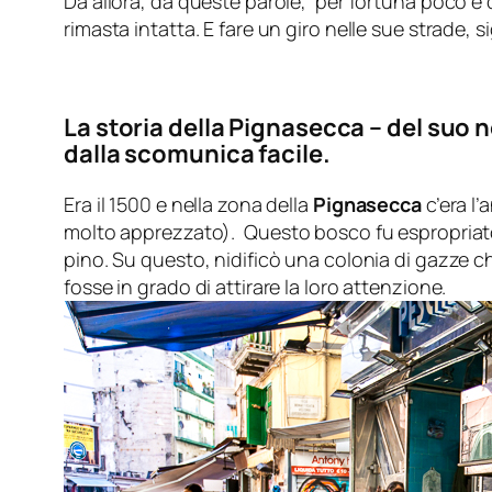
Da allora, da queste parole, per fortuna poco è
rimasta intatta. E fare un giro nelle sue strade,
La storia della Pignasecca – del suo 
dalla scomunica facile.
Era il 1500 e nella zona della
Pignasecca
c’era l’
molto apprezzato).
Questo bosco fu espropriato
pino. Su questo, nidificò una colonia di gazze c
fosse in grado di attirare la loro attenzione.