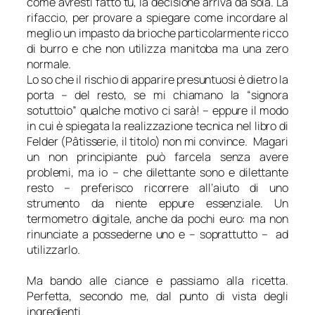
come avresti fatto tu, la decisione arriva da sola. La
rifaccio, per provare a spiegare come incordare al
meglio un impasto da brioche particolarmente ricco
di burro e che non utilizza manitoba ma una zero
normale.
Lo so che il rischio di apparire presuntuosi è dietro la
porta – del resto, se mi chiamano la “signora
sotuttoio” qualche motivo ci sarà! – eppure il modo
in cui è spiegata la realizzazione tecnica nel libro di
Felder (Pâtisserie, il titolo) non mi convince. Magari
un non principiante può farcela senza avere
problemi, ma io – che dilettante sono e dilettante
resto – preferisco ricorrere all’aiuto di uno
strumento da niente eppure essenziale. Un
termometro digitale, anche da pochi euro: ma non
rinunciate a possederne uno e – soprattutto – ad
utilizzarlo.
Ma bando alle ciance e passiamo alla ricetta.
Perfetta, secondo me, dal punto di vista degli
ingredienti.