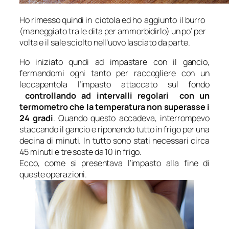
Ho rimesso quindi in ciotola ed ho aggiunto il burro
(maneggiato tra le dita per ammorbidirlo) un po’ per
volta e il sale sciolto nell’uovo lasciato da parte.
Ho iniziato qundi ad impastare con il gancio,
fermandomi ogni tanto per raccogliere con un
leccapentola l’impasto attaccato sul fondo
controllando ad intervalli regolari con un
termometro che la temperatura non superasse i
24 gradi
. Quando questo accadeva, interrompevo
staccando il gancio e riponendo tutto in frigo per una
decina di minuti. In tutto sono stati necessari circa
45 minuti e tre soste da 10 in frigo.
Ecco, come si presentava l’impasto alla fine di
queste operazioni.