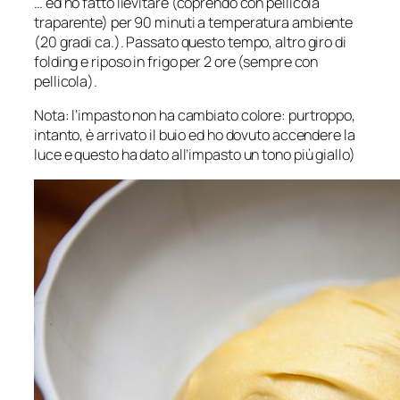
… ed ho fatto lievitare (coprendo con pellicola
traparente) per 90 minuti a temperatura ambiente
(20 gradi ca.). Passato questo tempo, altro giro di
folding e riposo in frigo per 2 ore (sempre con
pellicola).
Nota: l’impasto non ha cambiato colore: purtroppo,
intanto, è arrivato il buio ed ho dovuto accendere la
luce e questo ha dato all’impasto un tono più giallo)