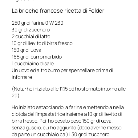
La brioche francese ricetta di Felder
250 gr di farina 0 W 230
30 gr di zucchero
2 cucchiai di latte
10 gr di lievito di birra fresco
150 gr di uova
165 gr di burro morbido
1 cucchiaino di sale
Un uovo ed altro burro per spennellare prima di
infornare
(Nota: ho iniziato alle 11.15 ed ho sfornato intorno alle
20)
Ho iniziato setacciando la farina e mettendola nella
ciotola dell’impastatrice insieme a 10 gr di lievito di
birra fresco. Poi ho pesato peso 150 gr di uova,
senza guscio, cui ho aggiunto (dopo averne messo
da parte un cucchiaio ca.) i 30 gr di zucchero