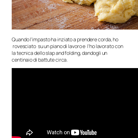
Quando l’impasto ha inziato a prendere corda, ho
rovesciato su un piano di lavoro e l’ho lavorato con
la tecnica dello slap and folding, dandogli un
centinaio di battute circa.