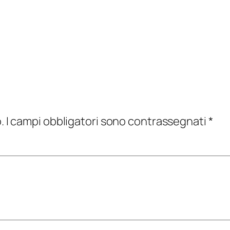
.
I campi obbligatori sono contrassegnati
*