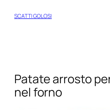
Vai
al
SCATTI GOLOSI
contenuto
Patate arrosto per
nel forno