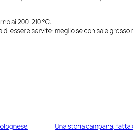
orno ai 200-210 °C.
a di essere servite: meglio se con sale gross
 bolognese
Una storia campana, fatta d