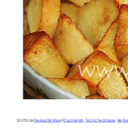
Scritto da
Teresa De Masi
in
Cucinando
, 
Tecniche di base
, 
Verdu