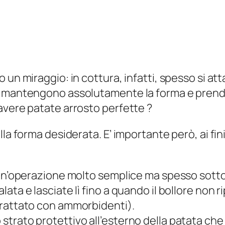
 un miraggio: in cottura, infatti, spesso si at
on mantengono assolutamente la forma e pren
avere patate arrosto perfette ?
la forma desiderata. E’ importante però, ai fini
 un’operazione molto semplice ma spesso sotto
ata e lasciate lì fino a quando il bollore non
trattato con ammorbidenti).
trato protettivo all’esterno della patata che 