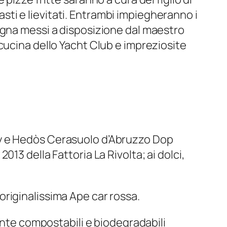
ti e lievitati. Entrambi impiegheranno i
a legna messi a disposizione dal maestro
cucina dello Yacht Club e impreziosite
y
e
Hedòs Cerasuolo d’Abruzzo Dop
 2013
della Fattoria La Rivolta; ai dolci,
a originalissima Ape car rossa.
ente compostabili e biodegradabili