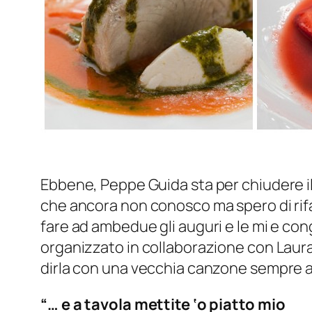
Ebbene, Peppe Guida sta per chiudere i
che ancora non conosco ma spero di rifar
fare ad ambedue gli auguri e le mi e c
organizzato in collaborazione con Laur
dirla con una vecchia canzone sempre a
“… e a tavola mettite ‘o piatto mio