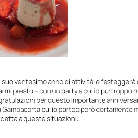
l suo ventesimo anno di attività e festeggerà
mi presto – con un party a cui io purtroppo no
ongratulazioni per questo importante annivers
a Gambacorta cui io parteciperò certamente m
datta a queste situazioni…