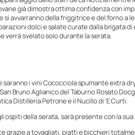
ane già dimostra ottima confidenza con impas
re e si avvarranno della friggitrice e del forno 
azioni dolci e salate curate dalla brigata di 
e verrà svelato solo durante la serata.
 saranno i vini
Cococciola spumante extra dr
 San Bruno Aglianico del Taburno Rosato Docg
ica Distilleria Petrone e il Nucillo di ‘E Curti.
 gli ospiti della serata, sarà presente con la su
 grazie a tovagliati, piatti e bicchieri totalm