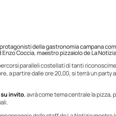
ti protagonisti della gastronomia campana com
Enzo Coccia, maestro pizzaiolo de La Notizia 
orsi paralleli costellati di tanti riconoscimen
, a partire dalle ore 20,00, si terrà un party a
 su invito
, avrà come tema centrale la pizza, pr
ali.
pannaggio dello staff de La Notizia mentre le p