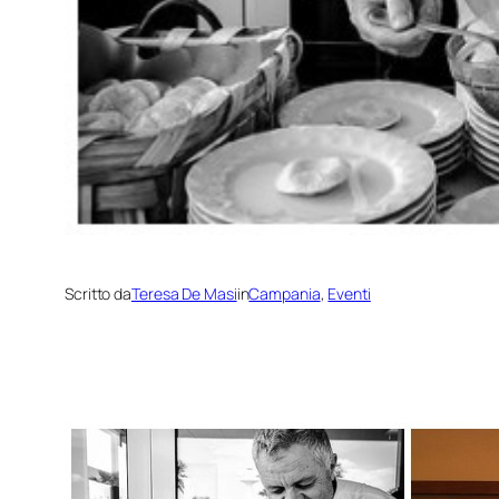
Scritto da
Teresa De Masi
in
Campania
, 
Eventi