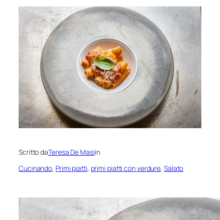
Scritto da
Teresa De Masi
in
Cucinando
, 
Primi piatti
, 
primi piatti con verdure
, 
Salato