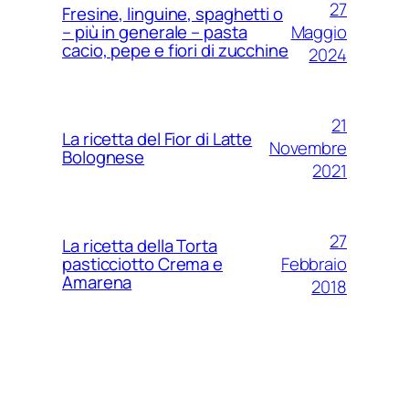
27
Fresine, linguine, spaghetti o
Maggio
– più in generale – pasta
cacio, pepe e fiori di zucchine
2024
21
La ricetta del Fior di Latte
Novembre
Bolognese
2021
27
La ricetta della Torta
Febbraio
pasticciotto Crema e
Amarena
2018